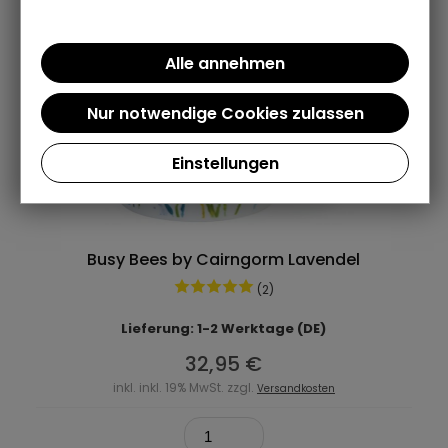
Einstellungen
Busy Bees by Cairngorm Lavendel
(2)
Lieferung: 1-2 Werktage (DE)
32,95 €
inkl. inkl. 19% MwSt. zzgl.
Versandkosten