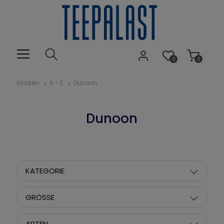
0
0
Marken
A - E
Dunoon
Dunoon
KATEGORIE
GRÖSSE
ARTEN