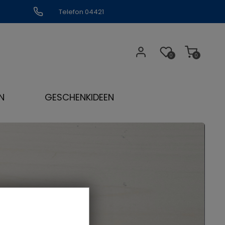
Telefon 04421
309109
0
0
N
GESCHENKIDEEN