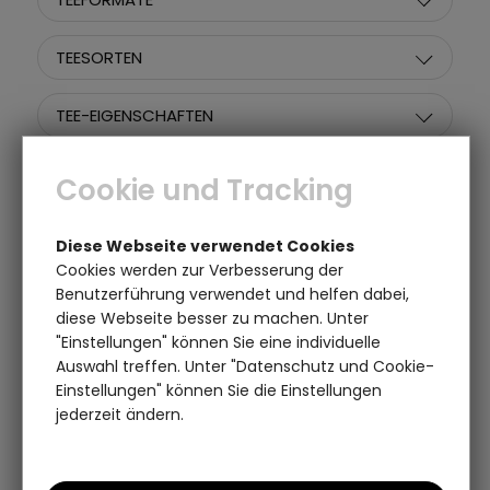
TEESORTEN
TEE-EIGENSCHAFTEN
TEE-ANBAUGEBIETE
Cookie und Tracking
GRÖSSE
Diese Webseite verwendet Cookies
Cookies werden zur Verbesserung der
BESONDERHEITEN
Benutzerführung verwendet und helfen dabei,
diese Webseite besser zu machen. Unter
"Einstellungen" können Sie eine individuelle
PREIS
Auswahl treffen. Unter "Datenschutz und Cookie-
Einstellungen" können Sie die Einstellungen
jederzeit ändern.
Artikel pro Seite:
Sortieren nach: