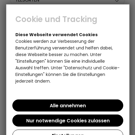
TEE-EIGENSCHAFTEN
Cookie und Tracking
GRÖSSE
Diese Webseite verwendet Cookies
Cookies werden zur Verbesserung der
TEE-ANBAUGEBIETE
Benutzerführung verwendet und helfen dabei,
diese Webseite besser zu machen. Unter
"Einstellungen" können Sie eine individuelle
BESONDERHEITEN
Auswahl treffen. Unter "Datenschutz und Cookie-
Einstellungen" können Sie die Einstellungen
PREIS
jederzeit ändern.
Artikel pro Seite:
Sortieren nach: