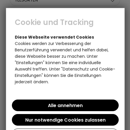
TEE-EIGENSCHAFTEN
Cookie und Tracking
TEE-ANBAUGEBIETE
Diese Webseite verwendet Cookies
Cookies werden zur Verbesserung der
GRÖSSE
Benutzerführung verwendet und helfen dabei,
diese Webseite besser zu machen. Unter
BESONDERHEITEN
"Einstellungen" können Sie eine individuelle
Auswahl treffen. Unter "Datenschutz und Cookie-
Einstellungen" können Sie die Einstellungen
PREIS
jederzeit ändern.
Artikel pro Seite:
Sortieren nach: