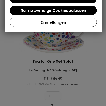
Einstellungen
Tea for One Set Splat
Lieferung: 1-2 Werktage (DE)
99,95 €
inkl. inkl. 19% MwSt. zzgl.
Versandkosten