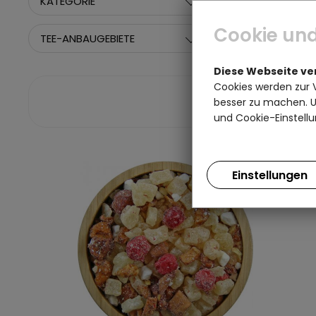
KATEGORIE
HERSTELLER
Cookie und
TEE-ANBAUGEBIETE
GRÖSSE
Diese Webseite v
Cookies werden zur 
besser zu machen. Un
und Cookie-Einstellu
Einstellungen