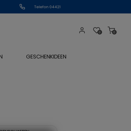
Telefon 04421
309109
0
0
N
GESCHENKIDEEN