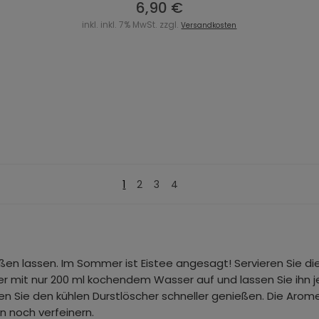
6,90 €
inkl. inkl. 7% MwSt. zzgl.
Versandkosten
1
2
3
4
eßen lassen. Im Sommer ist Eistee angesagt! Servieren Sie d
er mit nur 200 ml kochendem Wasser auf und lassen Sie ihn j
n Sie den kühlen Durstlöscher schneller genießen. Die Arom
n noch verfeinern.