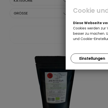
KATEGORIE
HERSTELLER
Cookie und
GRÖSSE
PREIS
Diese Webseite v
Cookies werden zur 
besser zu machen. Un
und Cookie-Einstellu
Einstellungen