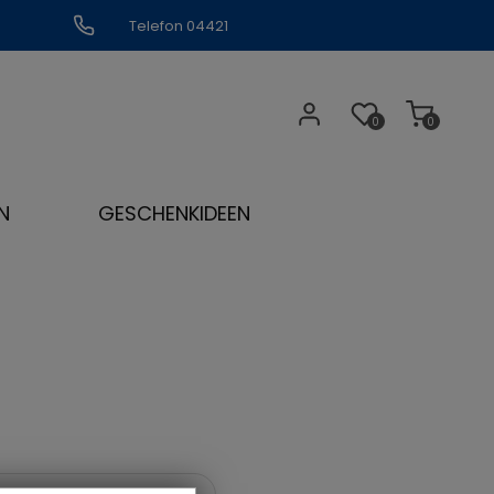
Telefon 04421
309109
0
0
N
GESCHENKIDEEN