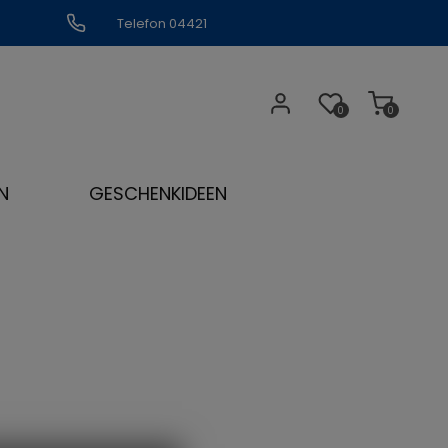
Telefon 04421
309109
0
0
N
GESCHENKIDEEN