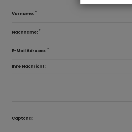
*
Vorname:
*
Nachname:
*
E-Mail Adresse:
Ihre Nachricht:
Captcha: