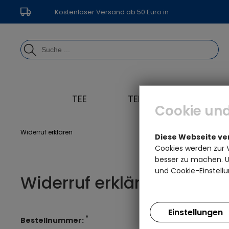
Kostenloser Versand ab 50 Euro in
Deutschland
TEE
TEEGESCHIRR
Cookie und
Widerruf erklären
Diese Webseite v
Cookies werden zur 
besser zu machen. Un
und Cookie-Einstellu
Widerruf erklären
Einstellungen
*
Bestellnummer: