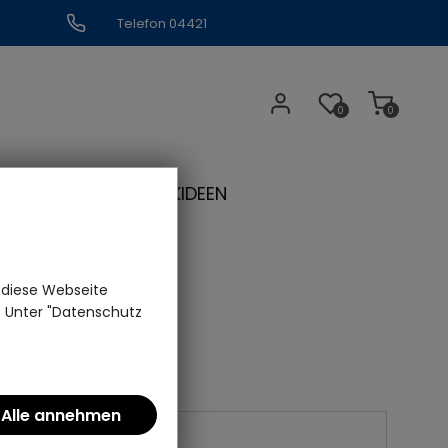
Telefon 04421
309109
0
0
N
GESCHENKIDEEN
 diese Webseite
n. Unter "Datenschutz