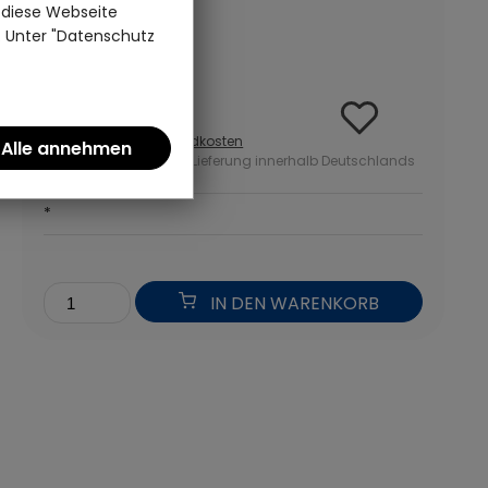
 diese Webseite
(0)
n. Unter "Datenschutz
33 Teile | Curiosi
4,95 €
inkl. MwSt zzgl.
Versandkosten
ab 50 Euro kostenlose Lieferung innerhalb Deutschlands
*
IN DEN WARENKORB