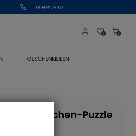
Telefon 04421
309109
0
0
N
GESCHENKIDEEN
Sternzeichen-Puzzle
Schütze