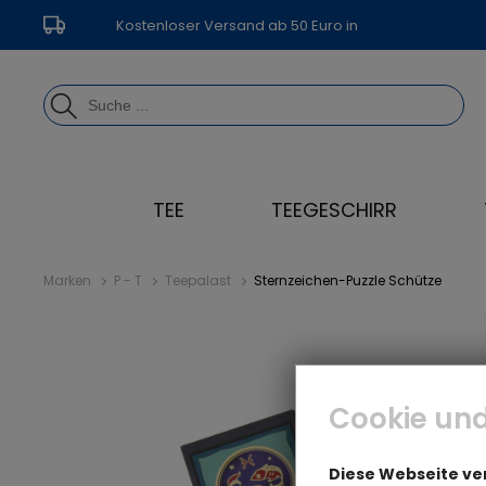
Kostenloser Versand ab 50 Euro in
Deutschland
TEE
TEEGESCHIRR
Marken
P - T
Teepalast
Sternzeichen-Puzzle Schütze
Cookie und
Diese Webseite v