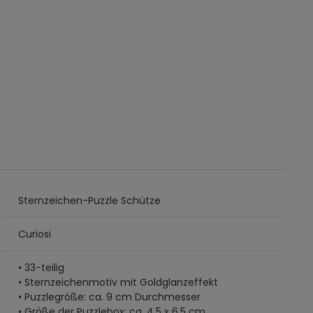
Sternzeichen-Puzzle Schütze
Curiosi
• 33-teilig
• Sternzeichenmotiv mit Goldglanzeffekt
• Puzzlegröße: ca. 9 cm Durchmesser
• Größe der Puzzlebox: ca. 4,5 x 6,5 cm