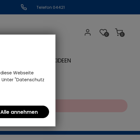
Telefon 04421
309109
0
0
N
GESCHENKIDEEN
 diese Webseite
n. Unter "Datenschutz