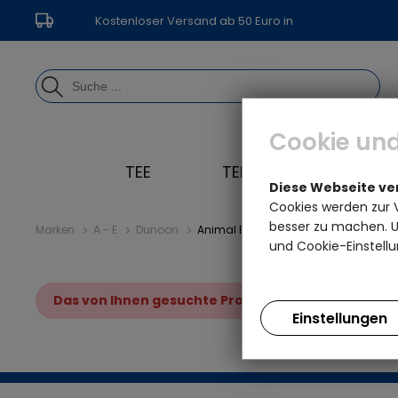
Kostenloser Versand ab 50 Euro in
Deutschland
Cookie und
TEE
TEEGESCHIRR
Diese Webseite v
Cookies werden zur 
besser zu machen. Un
Marken
A - E
Dunoon
Animal Breeds by Bute Chicken
und Cookie-Einstellu
Das von Ihnen gesuchte Produkt ist leider nicht 
Einstellungen