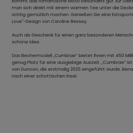
kommt das romantische Motiv besonders gut zur Ge
man sich direkt mit einem warmen Tee unter die Decke 
richtig gemütlich machen. Genießen Sie eine Extraport
Love"-Design von Caroline Bessey.
Auch als Geschenk für einen ganz besonderen Mensche
schöne Idee.
Das Bechermodell „Cumbrae“ bietet Ihnen mit 450 Mill
genug Platz für eine ausgiebige Auszeit. „Cumbrae“ is
von Dunoon, die erstmalig 2025 eingeführt wurde. Ben
nach einer schottischen Insel.