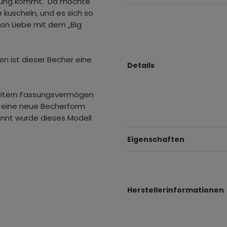
ltung kommt. Da möchte
kuscheln, und es sich so
ion Liebe mit dem „Big
n ist dieser Becher eine
Details
ilitern Fassungsvermögen
t eine neue Becherform
annt wurde dieses Modell
Eigenschaften
Herstellerinformationen