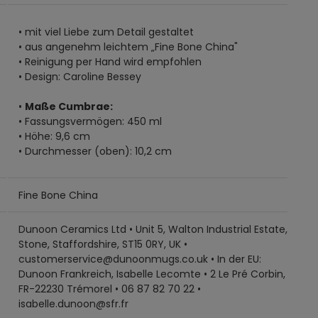
• mit viel Liebe zum Detail gestaltet
• aus angenehm leichtem „Fine Bone China"
• Reinigung per Hand wird empfohlen
• Design: Caroline Bessey
•
Maße Cumbrae:
• Fassungsvermögen: 450 ml
• Höhe: 9,6 cm
• Durchmesser (oben): 10,2 cm
Fine Bone China
Dunoon Ceramics Ltd • Unit 5, Walton Industrial Estate,
Stone, Staffordshire, ST15 0RY, UK •
customerservice@dunoonmugs.co.uk • In der EU:
Dunoon Frankreich, Isabelle Lecomte • 2 Le Pré Corbin,
FR-22230 Trémorel • 06 87 82 70 22 •
isabelle.dunoon@sfr.fr