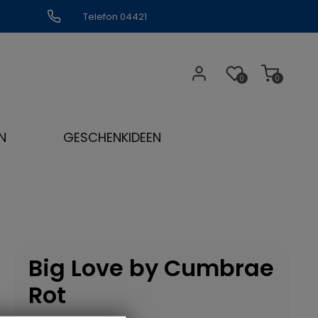
Telefon 04421
309109
0
0
N
GESCHENKIDEEN
Big Love by Cumbrae
Rot