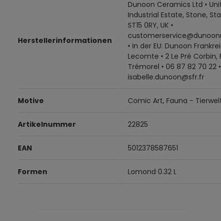
Dunoon Ceramics Ltd • Unit
Industrial Estate, Stone, Sta
ST15 0RY, UK •
customerservice@dunoon
Herstellerinformationen
• In der EU: Dunoon Frankrei
Lecomte • 2 Le Pré Corbin,
Trémorel • 06 87 82 70 22 •
isabelle.dunoon@sfr.fr
Motive
Comic Art, Fauna - Tierwel
Artikelnummer
22825
EAN
5012378587651
Formen
Lomond 0.32 L