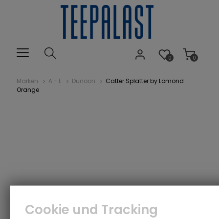
0
0
Marken
A - E
Dunoon
Catter Splatter by Lomond
Orange
Cookie und Tracking