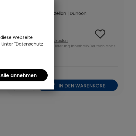
(2)
Fine Bone China Porzellan | Dunoon
32,95 €
 diese Webseite
inkl. MwSt zzgl.
Versandkosten
n. Unter "Datenschutz
ab 50 Euro kostenlose Lieferung innerhalb Deutschlands
*
IN DEN WARENKORB