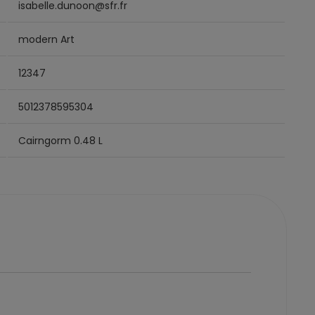
isabelle.dunoon@sfr.fr
modern Art
12347
5012378595304
Cairngorm 0.48 L