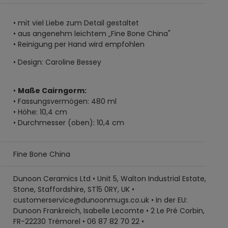
• mit viel Liebe zum Detail gestaltet
• aus angenehm leichtem „Fine Bone China"
• Reinigung per Hand wird empfohlen
• Design: Caroline Bessey
•
Maße Cairngorm:
• Fassungsvermögen: 480 ml
• Höhe: 10,4 cm
• Durchmesser (oben): 10,4 cm
Fine Bone China
Dunoon Ceramics Ltd • Unit 5, Walton Industrial Estate,
Stone, Staffordshire, ST15 0RY, UK •
customerservice@dunoonmugs.co.uk • In der EU:
Dunoon Frankreich, Isabelle Lecomte • 2 Le Pré Corbin,
FR-22230 Trémorel • 06 87 82 70 22 •