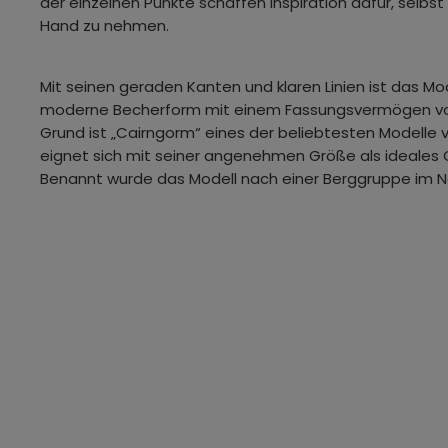
der einzelnen Punkte schaffen Inspiration dafür, selbst 
Hand zu nehmen.
Mit seinen geraden Kanten und klaren Linien ist das Mo
moderne Becherform mit einem Fassungsvermögen von 4
Grund ist „Cairngorm“ eines der beliebtesten Modelle 
eignet sich mit seiner angenehmen Größe als ideales 
Benannt wurde das Modell nach einer Berggruppe im N