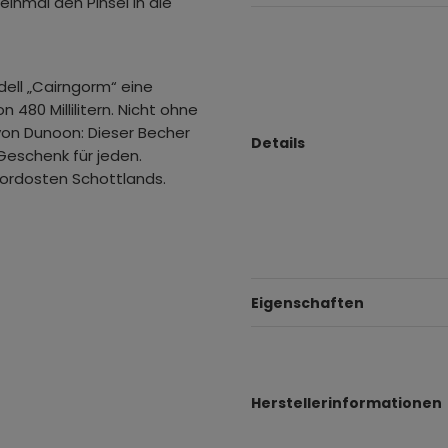
einmal den Pinsel in die
dell „Cairngorm“ eine
80 Millilitern. Nicht ohne
von Dunoon: Dieser Becher
Details
Geschenk für jeden.
ordosten Schottlands.
Eigenschaften
Herstellerinformationen