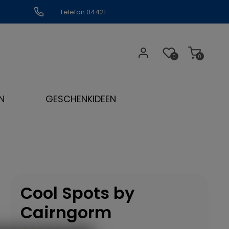
Telefon 04421
309109
0
0
N
GESCHENKIDEEN
Cool Spots by
Cairngorm