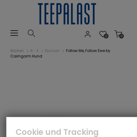
0
0
Marken
A - E
Dunoon
Follow Me, Follow Ewe by
Cairngorm Hund
Cookie und Tracking