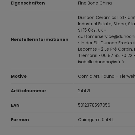
Eigenschaften
Fine Bone China
Dunoon Ceramics Ltd • Unit
Industrial Estate, Stone, Sta
ST15 0RY, UK •
customerservice@dunoon
Herstellerinformationen
• In der EU: Dunoon Frankrei
Lecomte • 2 Le Pré Corbin,
Trémorel • 06 87 82 70 22 •
isabelle.dunoon@sfr.fr
Motive
Comic Art, Fauna - Tierwel
Artikelnummer
24421
EAN
5012378597056
Formen
Cairngorm 0.48 L