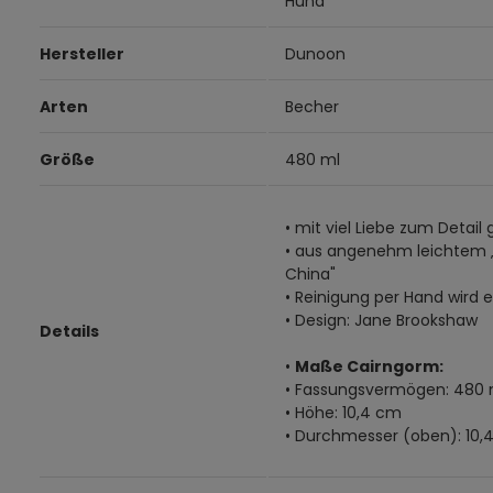
Hund
Hersteller
Dunoon
Arten
Becher
Größe
480 ml
• mit viel Liebe zum Detail 
• aus angenehm leichtem 
China"
• Reinigung per Hand wird
• Design: Jane Brookshaw
Details
•
Maße Cairngorm:
• Fassungsvermögen: 480 
• Höhe: 10,4 cm
• Durchmesser (oben): 10,