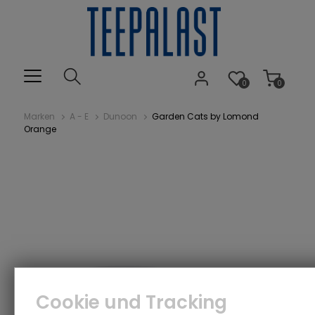
0
0
Marken
A - E
Dunoon
Garden Cats by Lomond
Orange
Cookie und Tracking