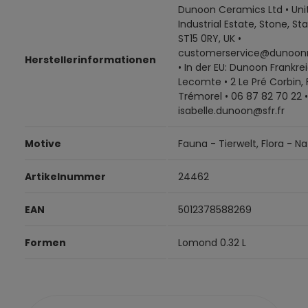
Dunoon Ceramics Ltd • Unit
Industrial Estate, Stone, Sta
ST15 0RY, UK •
customerservice@dunoon
Herstellerinformationen
• In der EU: Dunoon Frankrei
Lecomte • 2 Le Pré Corbin,
Trémorel • 06 87 82 70 22 •
isabelle.dunoon@sfr.fr
Motive
Fauna - Tierwelt, Flora - Na
Artikelnummer
24462
EAN
5012378588269
Formen
Lomond 0.32 L