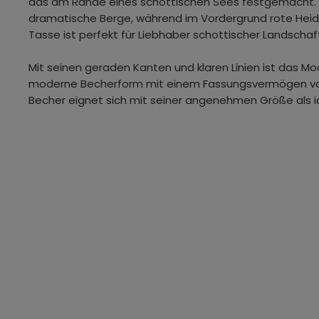
das am Rande eines schottischen Sees festgemacht. I
dramatische Berge, während im Vordergrund rote Hei
Tasse ist perfekt für Liebhaber schottischer Landschaf
Mit seinen geraden Kanten und klaren Linien ist das Mo
moderne Becherform mit einem Fassungsvermögen von 48
Becher eignet sich mit seiner angenehmen Größe als i