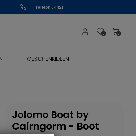
Telefon 04421
309109
0
0
N
GESCHENKIDEEN
Jolomo Boat by
Cairngorm - Boot