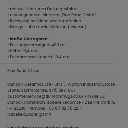
• mit viel Liebe zum Detail gestaltet
• aus angenehm leichtem „Fine Bone China"
• Reinigung per Hand wird empfohlen
• Design: John Lowrie Morrison (Jolomo)
•
Maße Cairngorm:
• Fassungsvermögen: 480 ml
• Höhe: 10,4 cm
• Durchmesser (oben): 10,4 cm
Fine Bone China
Dunoon Ceramics Ltd • Unit 5, Walton Industrial Estate,
Stone, Staffordshire, ST15 0RY, UK •
customerservice@dunoonmugs.co.uk • In der EU:
Dunoon Frankreich, Isabelle Lecomte • 2 Le Pré Corbin,
FR-22230 Trémorel • 06 87 82 70 22 •
isabelle.dunoon@sfr.fr
künstlerisch, Landschaften, maritim