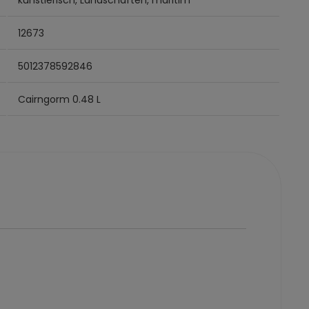
12673
5012378592846
Cairngorm 0.48 L