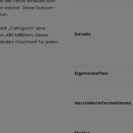
n der Ferne erheben sich
de wächst. Diese Dunoon-
ten.
dell „Cairngorm“ eine
Details
0 Millilitern. Dieser
deales Geschenk für jeden.
Eigenschaften
Herstellerinformationen
Motive