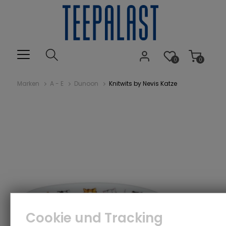
0
0
Marken
A - E
Dunoon
Knitwits by Nevis Katze
Cookie und Tracking