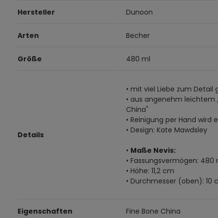
Hersteller
Dunoon
Arten
Becher
Größe
480 ml
• mit viel Liebe zum Detail 
• aus angenehm leichtem 
China"
• Reinigung per Hand wird
• Design: Kate Mawdsley
Details
•
Maße Nevis:
• Fassungsvermögen: 480 
• Höhe: 11,2 cm
• Durchmesser (oben): 10
Eigenschaften
Fine Bone China