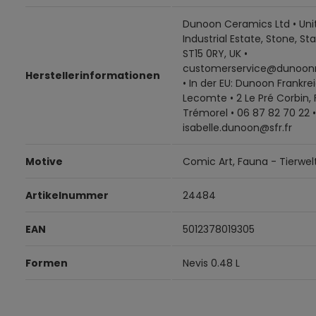
Dunoon Ceramics Ltd • Unit
Industrial Estate, Stone, Sta
ST15 0RY, UK •
customerservice@dunoon
Herstellerinformationen
• In der EU: Dunoon Frankrei
Lecomte • 2 Le Pré Corbin,
Trémorel • 06 87 82 70 22 •
isabelle.dunoon@sfr.fr
Motive
Comic Art, Fauna - Tierwel
Artikelnummer
24484
EAN
5012378019305
Formen
Nevis 0.48 L