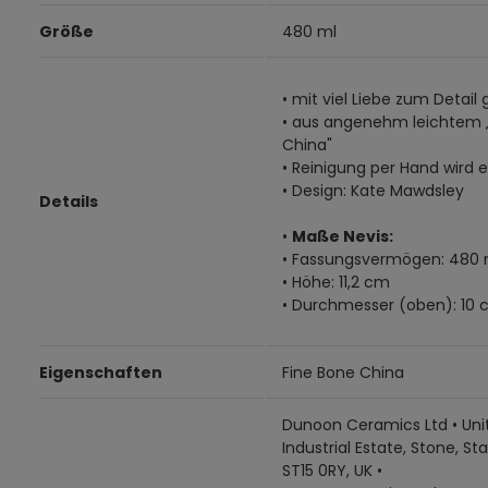
Größe
480 ml
• mit viel Liebe zum Detail 
• aus angenehm leichtem 
China"
• Reinigung per Hand wird
• Design: Kate Mawdsley
Details
•
Maße Nevis:
• Fassungsvermögen: 480 
• Höhe: 11,2 cm
• Durchmesser (oben): 10
Eigenschaften
Fine Bone China
Dunoon Ceramics Ltd • Unit
Industrial Estate, Stone, Sta
ST15 0RY, UK •