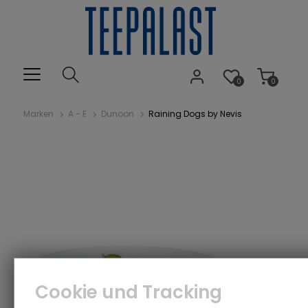
0
0
Marken
A - E
Dunoon
Raining Dogs by Nevis
Cookie und Tracking