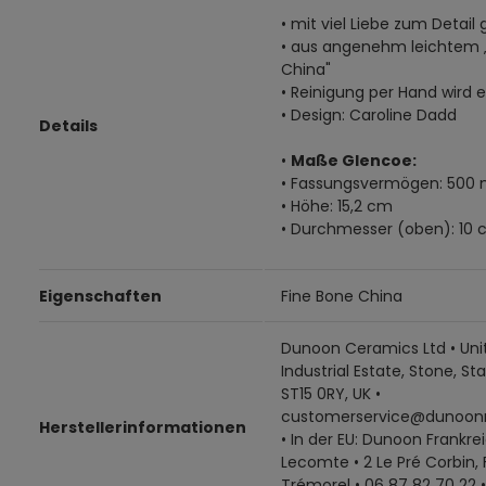
• mit viel Liebe zum Detail 
• aus angenehm leichtem 
China"
• Reinigung per Hand wird
• Design: Caroline Dadd
Details
•
Maße Glencoe:
• Fassungsvermögen: 500 
• Höhe: 15,2 cm
• Durchmesser (oben): 10
Eigenschaften
Fine Bone China
Dunoon Ceramics Ltd • Unit
Industrial Estate, Stone, Sta
ST15 0RY, UK •
customerservice@dunoon
Herstellerinformationen
• In der EU: Dunoon Frankrei
Lecomte • 2 Le Pré Corbin,
Trémorel • 06 87 82 70 22 •