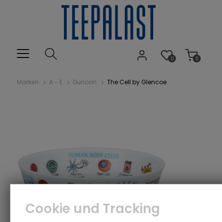
0
0
Marken
A - E
Dunoon
The Cell by Glencoe
Cookie und Tracking