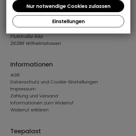
04421 309109
info@teepalast.de
MO - FR: 08:00 bis 16:30 Uhr
Einstellungen
Teepalast Tee und mehr GmbH & Co. KG
Flutstraße 84a
26386 Wilhelmshaven
Informationen
AGB
Datenschutz und Cookie-Einstellungen
Impressum
Zahlung und Versand
Informationen zum Widerruf
Widerruf erklären
Teepalast