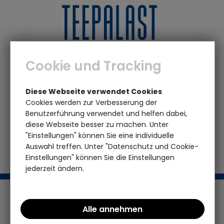
0
0
Cookie und Tracking
Marken
A - E
Dunoon
Twirl by Cairngorm
Diese Webseite verwendet Cookies
Cookies werden zur Verbesserung der
Benutzerführung verwendet und helfen dabei,
Das von Ihnen gesuchte Produkt ist leider
diese Webseite besser zu machen. Unter
nicht mehr vorhanden
"Einstellungen" können Sie eine individuelle
Auswahl treffen. Unter "Datenschutz und Cookie-
Einstellungen" können Sie die Einstellungen
jederzeit ändern.
Support / Hotline