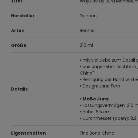
Titel
Wayside by Jura Mohnblu
Hersteller
Dunoon
Arten
Becher
Größe
210 ml
• mit viel Liebe zum Detail 
• aus angenehm leichtem 
China"
• Reinigung per Hand wird
• Design: Jane Fern
Details
•
Maße Jura:
• Fassungsvermögen: 210 m
• Höhe: 8,5 cm
• Durchmesser (oben): 8,2
Eigenschaften
Fine Bone China