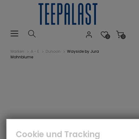
0
0
Marken
A - E
Dunoon
Wayside by Jura
Mohnblume
Cookie und Tracking