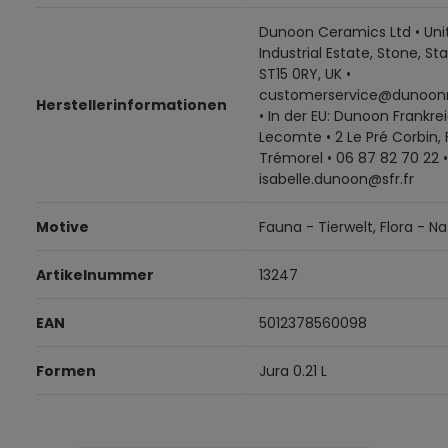
Dunoon Ceramics Ltd • Unit
Industrial Estate, Stone, Sta
ST15 0RY, UK •
customerservice@dunoon
Herstellerinformationen
• In der EU: Dunoon Frankrei
Lecomte • 2 Le Pré Corbin,
Trémorel • 06 87 82 70 22 •
isabelle.dunoon@sfr.fr
Motive
Fauna - Tierwelt, Flora - Na
Artikelnummer
13247
EAN
5012378560098
Formen
Jura 0.21 L