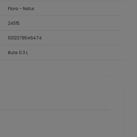
Flora - Natur
24515
5012378546474
Bute 0.3 L