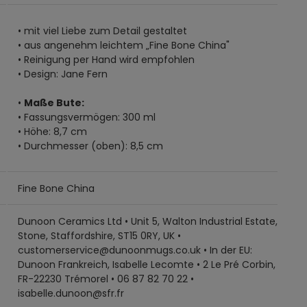
• mit viel Liebe zum Detail gestaltet
• aus angenehm leichtem „Fine Bone China"
• Reinigung per Hand wird empfohlen
• Design: Jane Fern
•
Maße Bute:
• Fassungsvermögen: 300 ml
• Höhe: 8,7 cm
• Durchmesser (oben): 8,5 cm
Fine Bone China
Dunoon Ceramics Ltd • Unit 5, Walton Industrial Estate,
Stone, Staffordshire, ST15 0RY, UK •
customerservice@dunoonmugs.co.uk • In der EU:
Dunoon Frankreich, Isabelle Lecomte • 2 Le Pré Corbin,
FR-22230 Trémorel • 06 87 82 70 22 •
isabelle.dunoon@sfr.fr