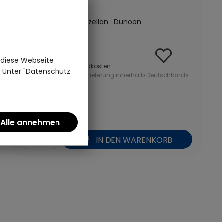
(0)
Fine Bone China Porzellan | Dunoon
26,95 €
 diese Webseite
inkl. MwSt zzgl.
Versandkosten
n. Unter "Datenschutz
ab 50 Euro kostenlose Lieferung innerhalb Deutschlands
*
IN DEN WARENKORB