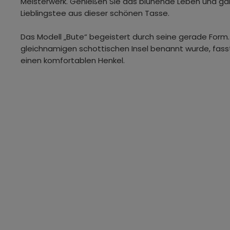
Meisterwerk. Genießen Sie das blühende Leben und ga
Lieblingstee aus dieser schönen Tasse.
Das Modell „Bute“ begeistert durch seine gerade Form.
gleichnamigen schottischen Insel benannt wurde, fasst 3
einen komfortablen Henkel.