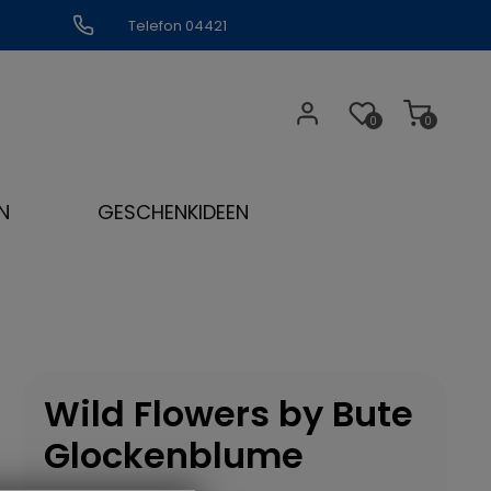
Telefon 04421
309109
0
0
N
GESCHENKIDEEN
Wild Flowers by Bute
Glockenblume