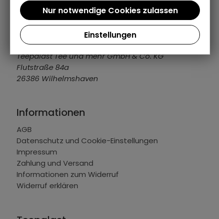
04421 309109
info@teepalast.de
MO - FR: 08:00 bis 16:30 Uhr
Einstellungen
Teepalast Tee und mehr GmbH & Co. KG
Flutstraße 84a
26386 Wilhelmshaven
Informationen
AGB
Datenschutz und Cookie-Einstellungen
Impressum
Zahlung und Versand
Informationen zum Widerruf
Widerruf erklären