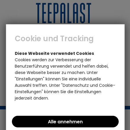
0
0
Cookie und Tracking
Marken
F - J
Fischer Süßwaren
Sanddorn & Vanille
Diese Webseite verwendet Cookies
zuckerfrei
Cookies werden zur Verbesserung der
Benutzerführung verwendet und helfen dabei,
diese Webseite besser zu machen. Unter
Das von Ihnen gesuchte Produkt ist leider
"Einstellungen" können Sie eine individuelle
nicht mehr vorhanden
Auswahl treffen. Unter "Datenschutz und Cookie-
Einstellungen" können Sie die Einstellungen
jederzeit ändern.
Support / Hotline