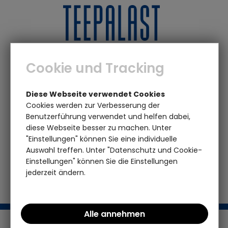
0
0
Cookie und Tracking
Galia Melone
Diese Webseite verwendet Cookies
Cookies werden zur Verbesserung der
Benutzerführung verwendet und helfen dabei,
Tee Clipper
Galia
Logout
diese Webseite besser zu machen. Unter
Melone
"Einstellungen" können Sie eine individuelle
Auswahl treffen. Unter "Datenschutz und Cookie-
Einstellungen" können Sie die Einstellungen
Galia Melone
jederzeit ändern.