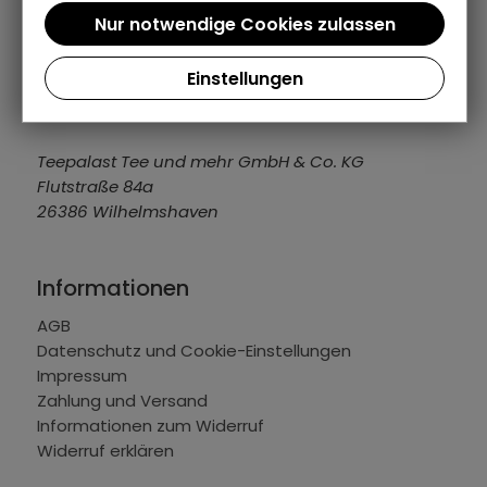
Support / Hotline
04421 309109
Einstellungen
info@teepalast.de
MO - FR: 08:00 bis 16:30 Uhr
Teepalast Tee und mehr GmbH & Co. KG
Flutstraße 84a
26386 Wilhelmshaven
Informationen
AGB
Datenschutz und Cookie-Einstellungen
Impressum
Zahlung und Versand
Informationen zum Widerruf
Widerruf erklären