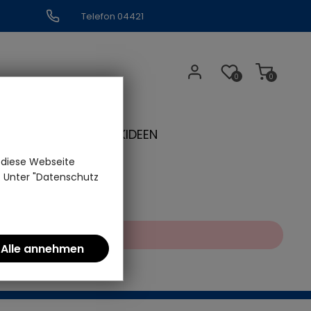
Telefon 04421
309109
0
0
N
GESCHENKIDEEN
 diese Webseite
n. Unter "Datenschutz