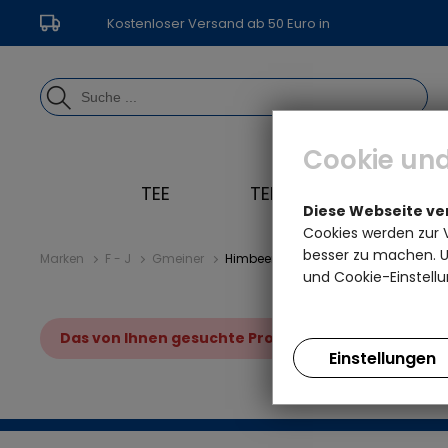
Kostenloser Versand ab 50 Euro in
Deutschland
Cookie und
TEE
TEEGESCHIRR
Diese Webseite v
Cookies werden zur 
besser zu machen. Un
Marken
F - J
Gmeiner
Himbeer Knallbrause Schokolade
und Cookie-Einstellu
Das von Ihnen gesuchte Produkt ist leider nicht 
Einstellungen