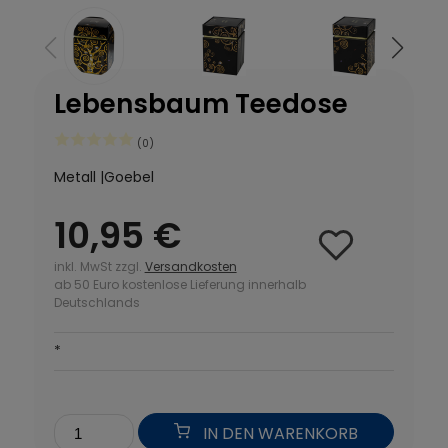
Lebensbaum Teedose
(0)
Metall |Goebel
10,95 €
inkl. MwSt zzgl.
Versandkosten
ab 50 Euro kostenlose Lieferung innerhalb
Deutschlands
*
IN DEN WARENKORB