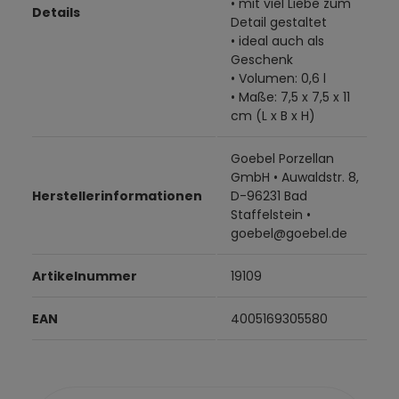
• mit viel Liebe zum
Details
Detail gestaltet
• ideal auch als
Geschenk
• Volumen: 0,6 l
• Maße: 7,5 x 7,5 x 11
cm (L x B x H)
Goebel Porzellan
GmbH • Auwaldstr. 8,
Herstellerinformationen
D-96231 Bad
Staffelstein •
goebel@goebel.de
Artikelnummer
19109
EAN
4005169305580