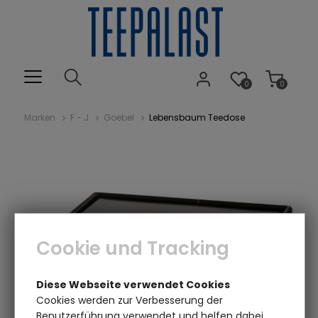
0
0
Marken
F - J
Goebel
Lebensbaum Teedose
Cookie und Tracking
Diese Webseite verwendet Cookies
Cookies werden zur Verbesserung der
Benutzerführung verwendet und helfen dabei,