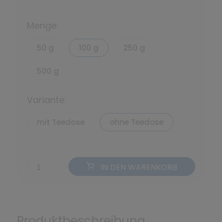
*
Menge:
50 g
100 g
250 g
500 g
Variante:
mit Teedose
ohne Teedose
IN DEN WARENKORB
Produktbeschreibung