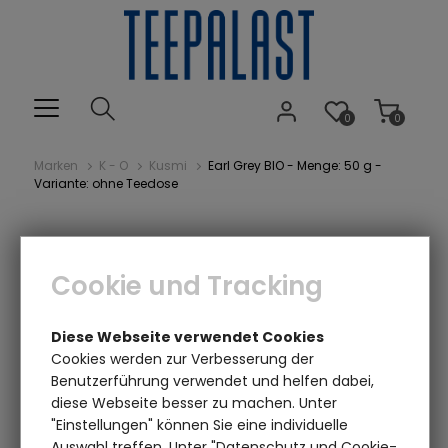
0
0
Marken
K - O
Kusmi
Earl Grey BIO - Menge: 50 g -
Variante: ohne Teedose
Cookie und Tracking
Diese Webseite verwendet Cookies
Cookies werden zur Verbesserung der
Benutzerführung verwendet und helfen dabei,
Einen Augenblick bitte...
diese Webseite besser zu machen. Unter
"Einstellungen" können Sie eine individuelle
Auswahl treffen. Unter "Datenschutz und Cookie-