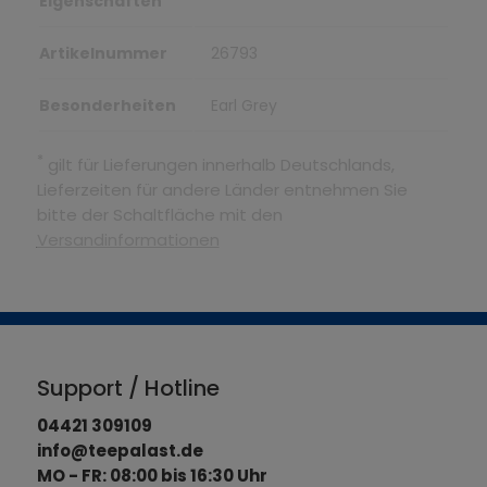
Eigenschaften
Artikelnummer
26793
Besonderheiten
Earl Grey
*
gilt für Lieferungen innerhalb Deutschlands,
Lieferzeiten für andere Länder entnehmen Sie
bitte der Schaltfläche mit den
Versandinformationen
Support / Hotline
04421 309109
info@teepalast.de
MO - FR: 08:00 bis 16:30 Uhr