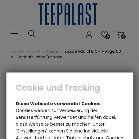
0
0
Marken
K - O
Kusmi
Expure Addict BIO - Menge: 50
g - Variante: ohne Teedose
Cookie und Tracking
Diese Webseite verwendet Cookies
Cookies werden zur Verbesserung der
Benutzerführung verwendet und helfen dabei,
Einen Augenblick bitte...
diese Webseite besser zu machen. Unter
"Einstellungen" können Sie eine individuelle
Auswahl treffen. Unter "Datenschutz und Cookie-