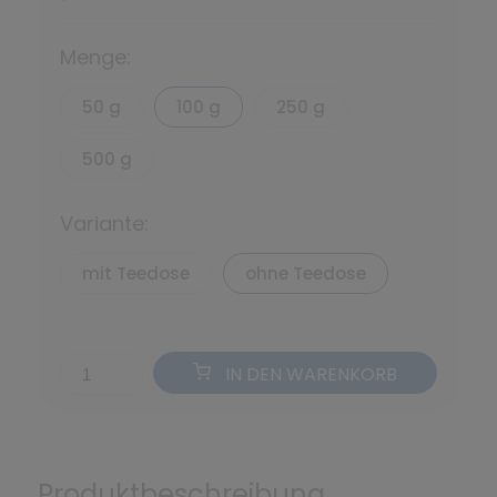
*
Menge:
50 g
100 g
250 g
500 g
Variante:
mit Teedose
ohne Teedose
IN DEN WARENKORB
Produktbeschreibung