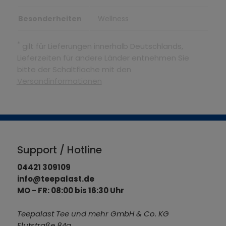
Besonderheiten
Wellness
*
gilt für Lieferungen innerhalb Deutschlands,
Lieferzeiten für andere Länder entnehmen Sie
bitte der Schaltfläche mit den
Versandinformationen
Support / Hotline
04421 309109
info@teepalast.de
MO - FR: 08:00 bis 16:30 Uhr
Teepalast Tee und mehr GmbH & Co. KG
Flutstraße 84a