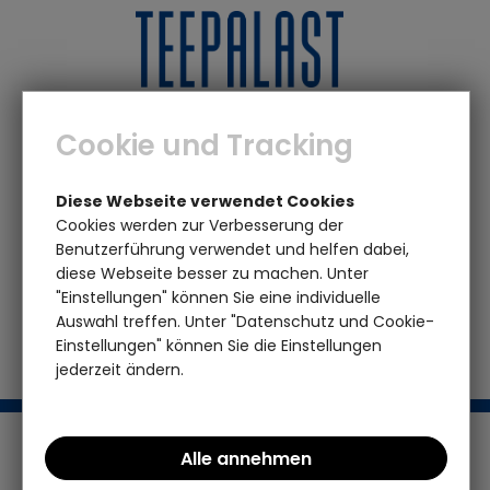
0
0
Cookie und Tracking
Marken
K - O
Maluu
Candy Squirrel
Diese Webseite verwendet Cookies
Geschirrtuch
Cookies werden zur Verbesserung der
Benutzerführung verwendet und helfen dabei,
diese Webseite besser zu machen. Unter
Das von Ihnen gesuchte Produkt ist leider
"Einstellungen" können Sie eine individuelle
nicht mehr vorhanden
Auswahl treffen. Unter "Datenschutz und Cookie-
Einstellungen" können Sie die Einstellungen
jederzeit ändern.
Support / Hotline