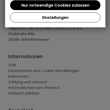
04421 309109
info@teepalast.de
MO - FR: 08:00 bis 16:30 Uhr
Einstellungen
Teepalast Tee und mehr GmbH & Co. KG
Flutstraße 84a
26386 Wilhelmshaven
Informationen
AGB
Datenschutz und Cookie-Einstellungen
Impressum
Zahlung und Versand
Informationen zum Widerruf
Widerruf erklären