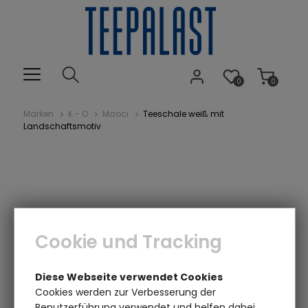
0
0
Marken
K - O
Maoci
Teeschale weiß mit
Landschaftsmotiv
Cookie und Tracking
Diese Webseite verwendet Cookies
Cookies werden zur Verbesserung der
Benutzerführung verwendet und helfen dabei,