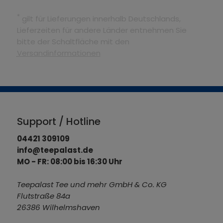
*
gilt für Lieferungen innerhalb Deutschlands,
Lieferzeiten für andere Länder entnehmen Sie
bitte der Schaltfläche mit den
Versandinformationen
Support / Hotline
04421 309109
info@teepalast.de
MO - FR: 08:00 bis 16:30 Uhr
Teepalast Tee und mehr GmbH & Co. KG
Flutstraße 84a
26386 Wilhelmshaven