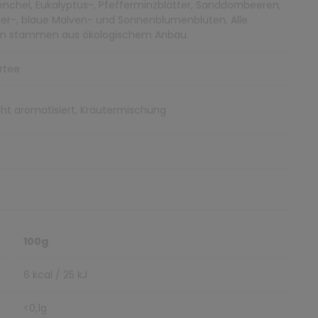
Fenchel, Eukalyptus-, Pfefferminzblätter, Sanddornbeeren,
er-, blaue Malven- und Sonnenblumenblüten. Alle
en stammen aus ökologischem Anbau.
rtee
icht aromatisiert, Kräutermischung
100g
6 kcal / 25 kJ
<0,1g