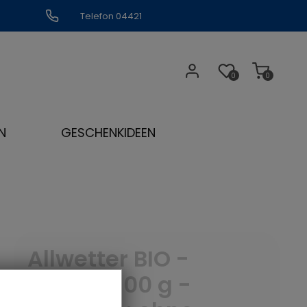
Telefon 04421
309109
0
0
N
GESCHENKIDEEN
Allwetter BIO -
Menge: 100 g -