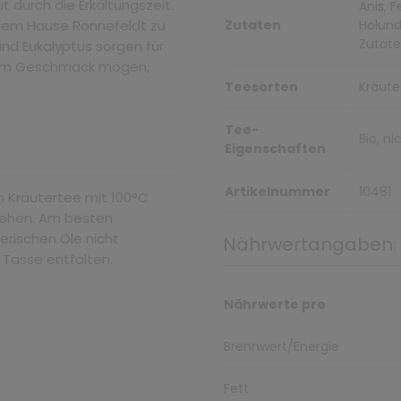
ut durch die Erkältungszeit.
Anis, 
 dem Hause Ronnefeldt zu
Zutaten
Holund
Zutat
und Eukalyptus sorgen für
g im Geschmack mögen,
Teesorten
Kräute
Tee-
Bio, n
Eigenschaften
Artikelnummer
10481
n Kräutertee mit 100°C
ziehen. Am besten
erischen Öle nicht
Nährwertangaben:
r Tasse entfalten.
Nährwerte pro
Brennwert/Energie
Fett