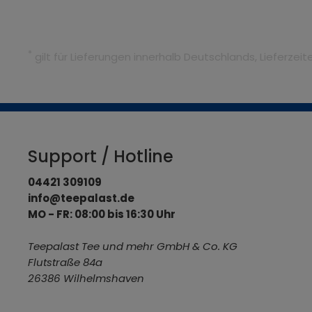
*
gilt für Lieferungen innerhalb Deutschlands, Lieferze
Support / Hotline
04421 309109
info@teepalast.de
MO - FR: 08:00 bis 16:30 Uhr
Teepalast Tee und mehr GmbH & Co. KG
Flutstraße 84a
26386 Wilhelmshaven