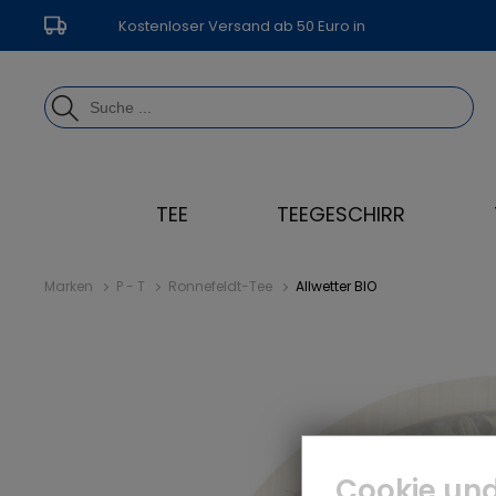
Kostenloser Versand ab 50 Euro in
Deutschland
TEE
TEEGESCHIRR
Marken
P - T
Ronnefeldt-Tee
Allwetter BIO
Cookie und