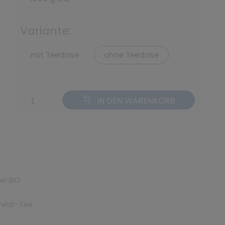
Variante:
mit Teedose
ohne Teedose
IN DEN WARENKORB
ter BIO
feldt-Tee