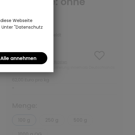
Variante: ohne
Teedose
 diese Webseite
(0)
n. Unter "Datenschutz
Kräutertee | Ronnefeldt
6,20 €
inkl. MwSt zzgl.
Versandkosten
ab 50 Euro kostenlose Lieferung innerhalb Deutschlands
62,00 Euro pro kg
*
Menge:
100 g
250 g
500 g
1000 g OG