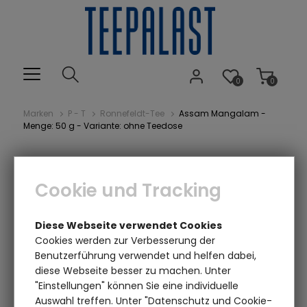
0
0
Marken
P - T
Ronnefeldt-Tee
Assam Mangalam -
Menge: 50 g - Variante: ohne Teedose
Cookie und Tracking
Diese Webseite verwendet Cookies
Cookies werden zur Verbesserung der
Benutzerführung verwendet und helfen dabei,
diese Webseite besser zu machen. Unter
Einen Augenblick bitte...
"Einstellungen" können Sie eine individuelle
Auswahl treffen. Unter "Datenschutz und Cookie-