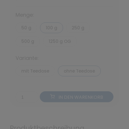
*
Menge:
50 g
100 g
250 g
500 g
1250 g OG
Variante:
mit Teedose
ohne Teedose
IN DEN WARENKORB
Produktbeschreibung