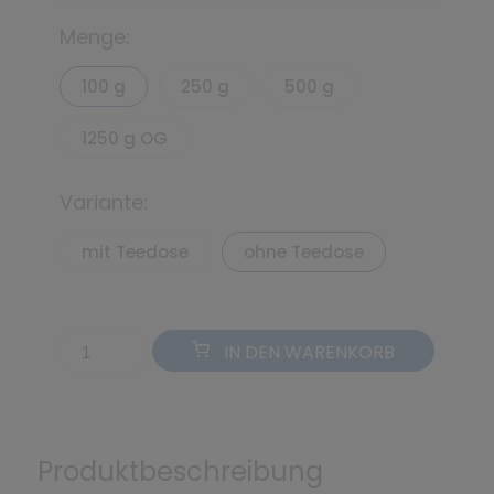
Menge:
100 g
250 g
500 g
1250 g OG
Variante:
mit Teedose
ohne Teedose
IN DEN WARENKORB
Produktbeschreibung