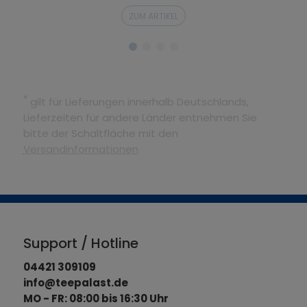
ZUM ARTIKEL
*
gilt für Lieferungen innerhalb Deutschlands,
Lieferzeiten für andere Länder entnehmen Sie
bitte der Schaltfläche mit den
Versandinformationen
Support / Hotline
04421 309109
info@teepalast.de
MO - FR: 08:00 bis 16:30 Uhr