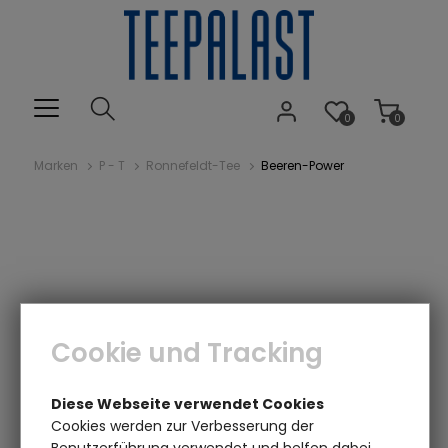
0
0
Marken
P - T
Ronnefeldt-Tee
Beeren-Power
Cookie und Tracking
Einen Augenblick bitte...
Diese Webseite verwendet Cookies
Cookies werden zur Verbesserung der
Benutzerführung verwendet und helfen dabei,