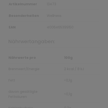
Artikelnummer
13473
Besonderheiten
Wellness
EAN
4006465399150
Nährwertangaben:
Nährwerte pro
100g
Brennwert/Energie
2 kcal / 8 kJ
Fett
<0,1g
davon gesättigte
<0,1g
Fettsäuren
Kohlenhydrate
0,2g