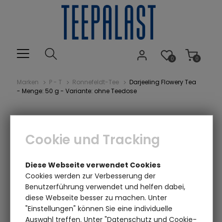
0
0
Marken
P - T
Ronnefeldt-Tee
Darjeeling Flowery Tea
- Menge: 50 g - Variante: ohne Teedose
Cookie und Tracking
Diese Webseite verwendet Cookies
Cookies werden zur Verbesserung der
Benutzerführung verwendet und helfen dabei,
Einen Augenblick bitte...
diese Webseite besser zu machen. Unter
"Einstellungen" können Sie eine individuelle
Auswahl treffen. Unter "Datenschutz und Cookie-