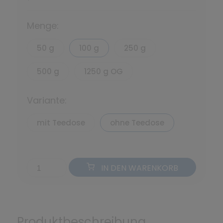
*
Menge:
50 g
100 g
250 g
500 g
1250 g OG
Variante:
mit Teedose
ohne Teedose
IN DEN WARENKORB
Produktbeschreibung