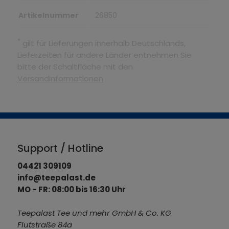
Artikelnummer
26850
*
gilt für Lieferungen innerhalb Deutschlands,
Lieferzeiten für andere Länder entnehmen Sie
bitte der Schaltfläche mit den
Versandinformationen
Support / Hotline
04421 309109
info@teepalast.de
MO - FR: 08:00 bis 16:30 Uhr
Teepalast Tee und mehr GmbH & Co. KG
Flutstraße 84a