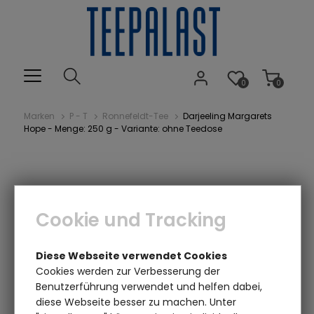
0
0
Marken
P - T
Ronnefeldt-Tee
Darjeeling Margarets
Hope - Menge: 250 g - Variante: ohne Teedose
Cookie und Tracking
Diese Webseite verwendet Cookies
Cookies werden zur Verbesserung der
Einen Augenblick bitte...
Benutzerführung verwendet und helfen dabei,
diese Webseite besser zu machen. Unter