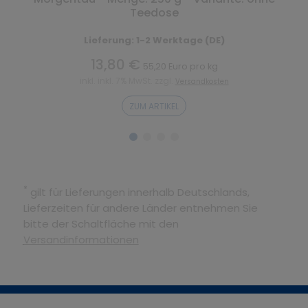
Teedose
Lieferung: 1-2 Werktage (DE)
13,80 €
55,20 Euro pro kg
inkl. inkl. 7% MwSt. zzgl.
Versandkosten
ZUM ARTIKEL
*
gilt für Lieferungen innerhalb Deutschlands,
Lieferzeiten für andere Länder entnehmen Sie
bitte der Schaltfläche mit den
Versandinformationen