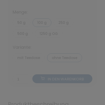
*
Menge:
50 g
100 g
250 g
500 g
1250 g OG
Variante:
mit Teedose
ohne Teedose
IN DEN WARENKORB
Produktbeschreibung