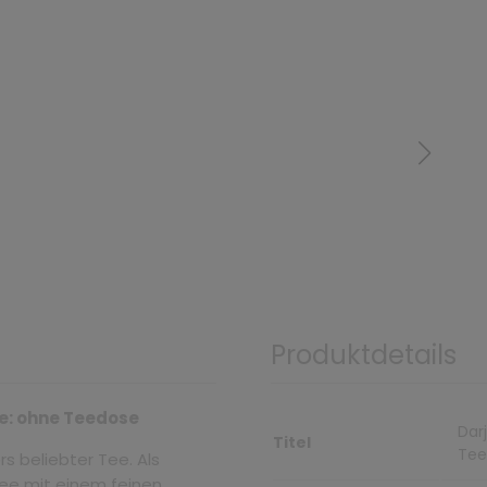
Produktdetails
te: ohne Teedose
Dar
Titel
Tee
s beliebter Tee. Als
ee mit einem feinen