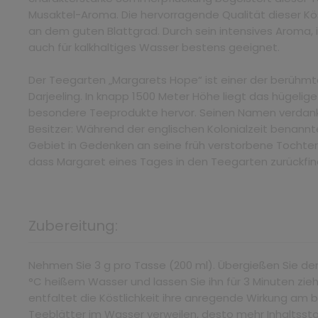
Musaktel-Aroma. Die hervorragende Qualität dieser Kös
an dem guten Blattgrad. Durch sein intensives Aroma, 
auch für kalkhaltiges Wasser bestens geeignet.
Der Teegarten „Margarets Hope“ ist einer der berühm
Darjeeling. In knapp 1500 Meter Höhe liegt das hügeli
besondere Teeprodukte hervor. Seinen Namen verdan
Besitzer: Während der englischen Kolonialzeit benann
Gebiet in Gedenken an seine früh verstorbene Tochter 
dass Margaret eines Tages in den Teegarten zurückfin
Zubereitung:
Nehmen Sie 3 g pro Tasse (200 ml). Übergießen Sie de
°C heißem Wasser und lassen Sie ihn für 3 Minuten zie
entfaltet die Köstlichkeit ihre anregende Wirkung am b
Teeblätter im Wasser verweilen, desto mehr Inhaltssto