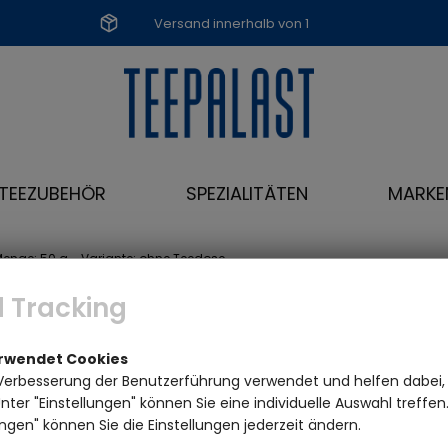
Versand innerhalb von 1
Werktag
TEEZUBEHÖR
SPEZIALITÄTEN
MARKE
Menge: 50 g - Variante: ohne Teedose
 Tracking
erwendet Cookies
Verbesserung der Benutzerführung verwendet und helfen dabei,
ter "Einstellungen" können Sie eine individuelle Auswahl treffe
ngen" können Sie die Einstellungen jederzeit ändern.