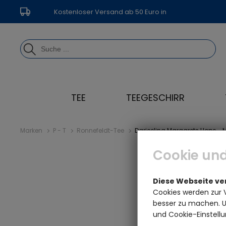
Kostenloser Versand ab 50 Euro in
Deutschland
TEE
TEEGESCHIRR
Marken
P - T
Ronnefeldt-Tee
Darjeeling Margarets Hope - 
Cookie und
Diese Webseite v
Cookies werden zur 
besser zu machen. Un
und Cookie-Einstellu