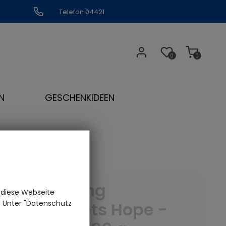
Telefon 04421
309109
0
0
N
GESCHENKIDEEN
Darjeeling
 diese Webseite
n. Unter "Datenschutz
Margarets Hope -