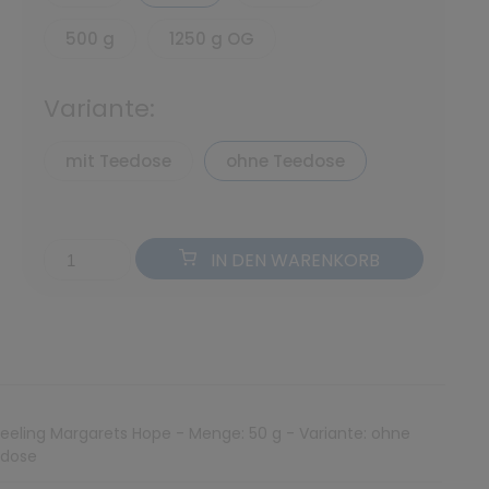
500 g
1250 g OG
Variante:
mit Teedose
ohne Teedose
IN DEN WARENKORB
jeeling Margarets Hope - Menge: 50 g - Variante: ohne
dose