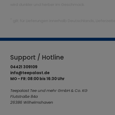
wird dunkler und herber im Geschmack.
*
gilt für Lieferungen innerhalb Deutschlands, Lieferze
Support / Hotline
04421 309109
info@teepalast.de
MO - FR: 08:00 bis 16:30 Uhr
Teepalast Tee und mehr GmbH & Co. KG
Flutstraße 84a
26386 Wilhelmshaven