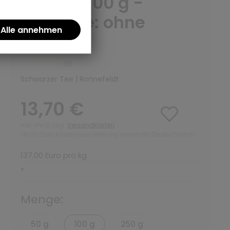
Menge: 100 g -
Variante: ohne
Teedose
(0)
Schwarzer Tee | Ronnefeldt
13,70 €
inkl. MwSt zzgl.
Versandkosten
ab 50 Euro kostenlose Lieferung innerhalb Deutschlands
137,00 Euro pro kg
*
Menge:
50 g
100 g
250 g