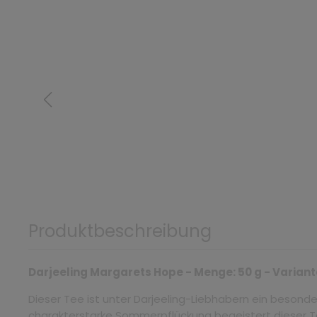
Produktbeschreibung
Darjeeling Margarets Hope - Menge: 50 g - Varian
Dieser Tee ist unter Darjeeling-Liebhabern ein besonder
charakterstarke Sommerpflückung begeistert dieser T