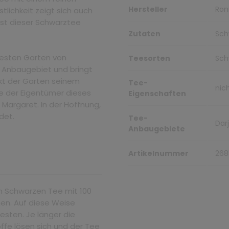
Hersteller
Ron
tlichkeit zeigt sich auch
ist dieser Schwarztee
Zutaten
Sch
testen Gärten von
Teesorten
Sch
ge Anbaugebiet und bringt
kt der Garten seinem
Tee-
nic
te der Eigentümer dieses
Eigenschaften
Margaret. In der Hoffnung,
det.
Tee-
Darj
Anbaugebiete
Artikelnummer
268
n Schwarzen Tee mit 100
hen. Auf diese Weise
esten. Je länger die
ffe lösen sich und der Tee