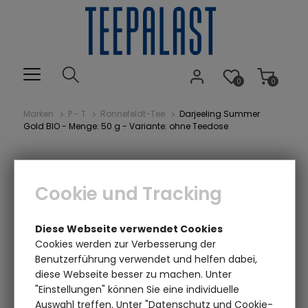
0
0
Marken
P - T
Ronnefeldt-Tee
Darjeeling Summer
Gold BIO - Menge: 50 g - Variante: ohne Teedose
Cookie und Tracking
Diese Webseite verwendet Cookies
Cookies werden zur Verbesserung der
Benutzerführung verwendet und helfen dabei,
diese Webseite besser zu machen. Unter
Einen Augenblick bitte...
"Einstellungen" können Sie eine individuelle
Auswahl treffen. Unter "Datenschutz und Cookie-