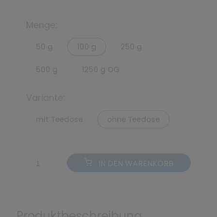
*
Menge:
50 g
100 g
250 g
500 g
1250 g OG
Variante:
mit Teedose
ohne Teedose
IN DEN WARENKORB
Produktbeschreibung