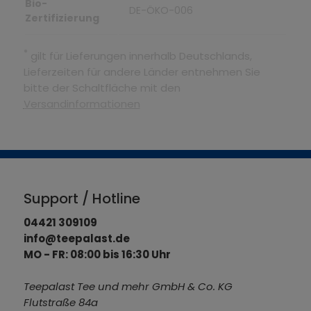
Bio-
DE-ÖKO-006
Zertifizierung
*
gilt für Lieferungen innerhalb Deutschlands,
Lieferzeiten für andere Länder entnehmen Sie
bitte der Schaltfläche mit den
Versandinformationen
Support / Hotline
04421 309109
info@teepalast.de
MO - FR: 08:00 bis 16:30 Uhr
Teepalast Tee und mehr GmbH & Co. KG
Flutstraße 84a