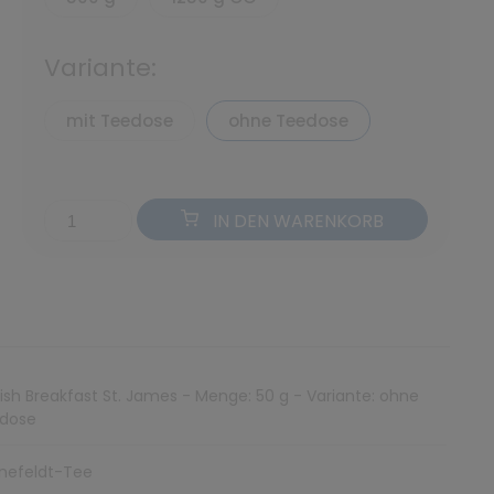
Variante:
mit Teedose
ohne Teedose
IN DEN WARENKORB
lish Breakfast St. James - Menge: 50 g - Variante: ohne
dose
nefeldt-Tee