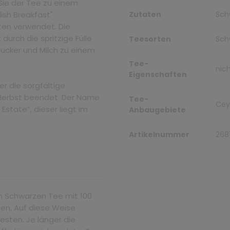
 Sie der Tee zu einem
lish Breakfast"
Zutaten
Sch
en verwendet. Die
urch die spritzige Fülle
Teesorten
Sch
Zucker und Milch zu einem
Tee-
nic
Eigenschaften
r die sorgfältige
m Herbst beendet. Der Name
Tee-
Cey
Estate“, dieser liegt im
Anbaugebiete
Artikelnummer
268
n Schwarzen Tee mit 100
hen. Auf diese Weise
esten. Je länger die