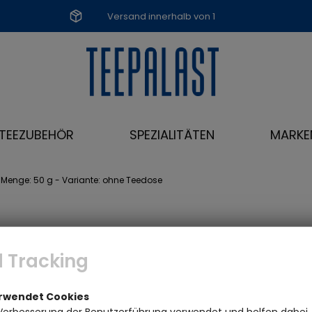
Versand innerhalb von 1
Werktag
TEEZUBEHÖR
SPEZIALITÄTEN
MARKE
 Menge: 50 g - Variante: ohne Teedose
 Tracking
erwendet Cookies
Verbesserung der Benutzerführung verwendet und helfen dabei,