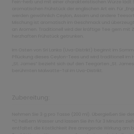
Fein-herb und mit einer charakteristischen Würze lädt
aromatischen Frühstück der englischen Art ein. Für „Eng
werden gewöhnlich Ceylon, Assam und andere Teesort
Mischung ist aromatisch im Geschmack und überzeugt d
an Aromen. Traditionell wird der kräftige Tee gern mit 
herzhaften Frühstück getrunken.
Im Osten von Sri Lanka (Uva-Distrikt) beginnt im Somme
Pflückung dieses Ceylon-Tees und wird traditionell i
„St. James“ bezieht sich auf den Teegarten „St. James 
berühmten Malwatte-Tal im Uva-Distrikt.
Zubereitung:
Nehmen Sie 3 g pro Tasse (200 ml). Übergießen Sie de
°C heißem Wasser und lassen Sie ihn für 3 Minuten zie
entfaltet die Köstlichkeit ihre anregende Wirkung am b