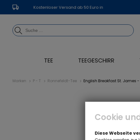
Kostenloser Versand ab 50 Euro in
Deutschland
TEE
TEEGESCHIRR
Marken
P - T
Ronnefeldt-Tee
English Breakfast St. James -
Cookie und
Diese Webseite v
Cookies werden zur 