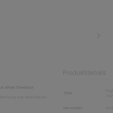
Produktdetails
nte: ohne Teedose
Eng
Titel
Tee
e-Mischung aus dem Hause
Hersteller
Ron