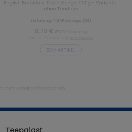
English Breakfast Tea - Menge: 100 g - Variante:
ohne Teedose
Lieferung: 1-2 Werktage (DE)
8,70 €
87,00 Euro pro kg
inkl. inkl. 7% MwSt. zzgl.
Versandkosten
ZUM ARTIKEL
mit den
Versandinformationen
Teepalast