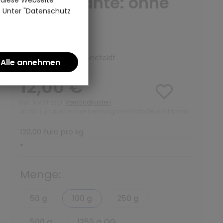
g - Variante: ohne
n. Unter "Datenschutz
Teedose
(0)
Schwarzer Tee | Ronnefeldt
12,00 €
inkl. MwSt zzgl.
Versandkosten
ab 50 Euro kostenlose Lieferung innerhalb Deutschlands
120,00 Euro pro kg
*
Menge:
50 g
100 g
250 g
500 g
1250 g OG