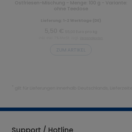
Ostfriesen-Mischung - Menge: 100 g - Variante:
ohne Teedose
Lieferung: 1-2 Werktage (DE)
5,50 €
55,00 Euro pro kg
inkl. inkl. 7% MwSt. zzgl.
Versandkosten
ZUM ARTIKEL
*
gilt für Lieferungen innerhalb Deutschlands, Lieferze
Support / Hotline