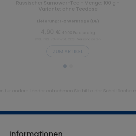
Russischer Samowar-Tee - Menge: 100 g -
Variante: ohne Teedose
Lieferung: 1-2 Werktage (DE)
4,90 €
49,00 Euro pro kg
inkl. inkl. 7% MwSt. zzgl.
Versandkosten
ZUM ARTIKEL
iten für andere Länder entnehmen Sie bitte der Schaltfläche 
Informationen