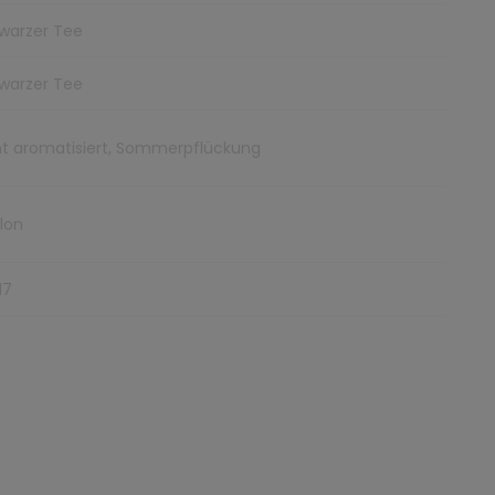
warzer Tee
warzer Tee
ht aromatisiert, Sommerpflückung
lon
17