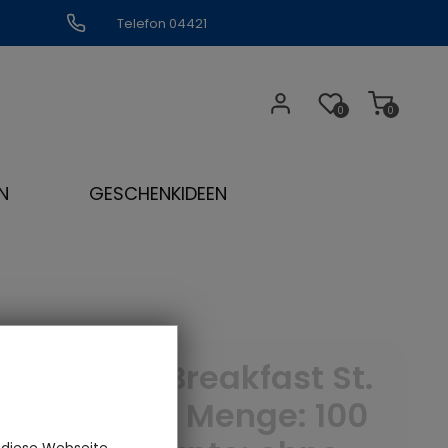
Telefon 04421
309109
0
0
N
GESCHENKIDEEN
English Breakfast St.
James - Menge: 100
 diese Webseite