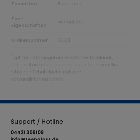
Teesorten
Früchtetee
Tee-
aromatisiert
Eigenschaften
Artikelnummer
26651
*
gilt für Lieferungen innerhalb Deutschlands,
Lieferzeiten für andere Länder entnehmen Sie
bitte der Schaltfläche mit den
Versandinformationen
Support / Hotline
04421 309109
info@teepalast.de