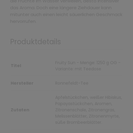
die Früchte im Wasser verweilen, desto intensiver
das Aroma. Doch eine längere Ziehdauer kann
mitunter auch einen leicht säuerlichen Geschmack
hervorrufen.
Produktdetails
Fruity Sun - Menge: 1250 g OG -
Titel
Variante: mit Teedose
Hersteller
Ronnefeldt-Tee
Apfelstückchen, weißer Hibiskus,
Papayastückchen, Aromen,
Zutaten
Zitronenschale, Zitronengras,
Melissenblätter, Zitronenmyrte,
süße Brombeerblätter.