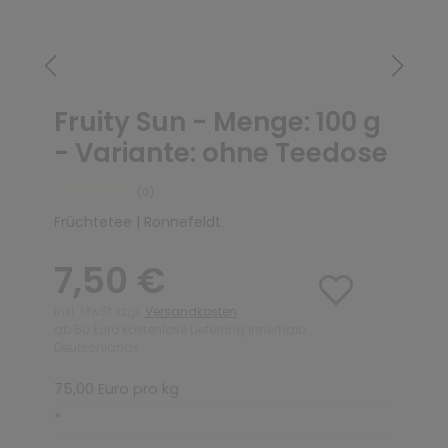
Fruity Sun - Menge: 100 g
- Variante: ohne Teedose
(0)
Früchtetee | Ronnefeldt
7,50 €
inkl. MwSt zzgl.
Versandkosten
ab 50 Euro kostenlose Lieferung innerhalb
Deutschlands
75,00 Euro pro kg
*