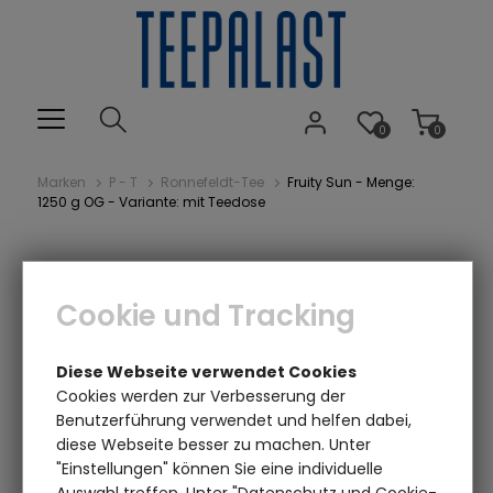
0
0
Marken
P - T
Ronnefeldt-Tee
Fruity Sun - Menge:
1250 g OG - Variante: mit Teedose
Cookie und Tracking
Diese Webseite verwendet Cookies
Cookies werden zur Verbesserung der
Benutzerführung verwendet und helfen dabei,
Einen Augenblick bitte...
diese Webseite besser zu machen. Unter
"Einstellungen" können Sie eine individuelle