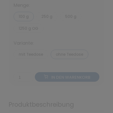
Menge:
100 g
250 g
500 g
1250 g OG
Variante:
mit Teedose
ohne Teedose
IN DEN WARENKORB
Produktbeschreibung