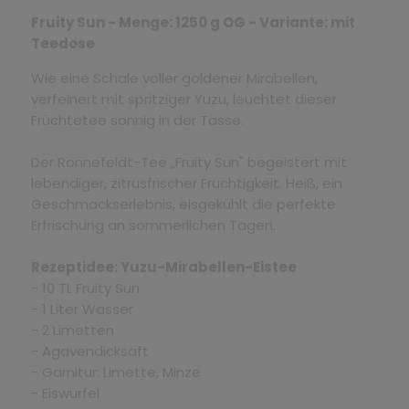
Fruity Sun - Menge: 1250 g OG - Variante: mit
Teedose
Wie eine Schale voller goldener Mirabellen,
verfeinert mit spritziger Yuzu, leuchtet dieser
Früchtetee sonnig in der Tasse.
Der Ronnefeldt-Tee „Fruity Sun" begeistert mit
lebendiger, zitrusfrischer Fruchtigkeit. Heiß, ein
Geschmackserlebnis, eisgekühlt die perfekte
Erfrischung an sommerlichen Tagen.
Rezeptidee: Yuzu-Mirabellen-Eistee
- 10 TL Fruity Sun
- 1 Liter Wasser
- 2 Limetten
- Agavendicksaft
- Garnitur: Limette, Minze
- Eiswürfel