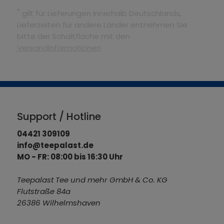
*
gilt für Lieferungen innerhalb Deutschlands,
Lieferzeiten für andere Länder entnehmen Sie
bitte der Schaltfläche mit den
Versandinformationen
Support / Hotline
04421 309109
info@teepalast.de
MO - FR: 08:00 bis 16:30 Uhr
Teepalast Tee und mehr GmbH & Co. KG
Flutstraße 84a
26386 Wilhelmshaven