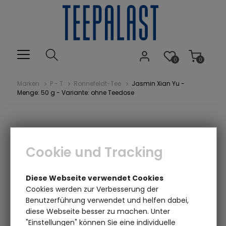
0
0
Marken
P - T
Ronnefeldt-Tee
Jasmin Xian Yu -
Menge: 50 g - Variante: ohne Teedose
Cookie und Tracking
Diese Webseite verwendet Cookies
Cookies werden zur Verbesserung der
Benutzerführung verwendet und helfen dabei,
Einen Augenblick bitte...
diese Webseite besser zu machen. Unter
"Einstellungen" können Sie eine individuelle