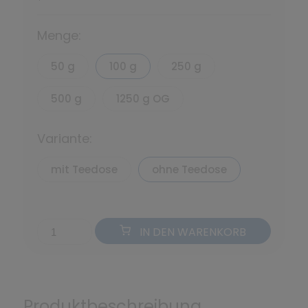
*
Menge:
50 g
100 g
250 g
500 g
1250 g OG
Variante:
mit Teedose
ohne Teedose
IN DEN WARENKORB
Produktbeschreibung