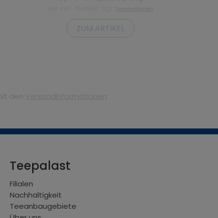
inkl. inkl. 7% MwSt. zzgl.
Versandkosten
ZUM ARTIKEL
mit den
Versandinformationen
Teepalast
Filialen
Nachhaltigkeit
Teeanbaugebiete
Über uns