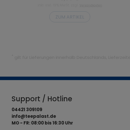
inkl. inkl. 19% MwSt. zzgl.
Versandkosten
ZUM ARTIKEL
*
gilt für Lieferungen innerhalb Deutschlands, Lieferze
Support / Hotline
04421 309109
info@teepalast.de
MO - FR: 08:00 bis 16:30 Uhr