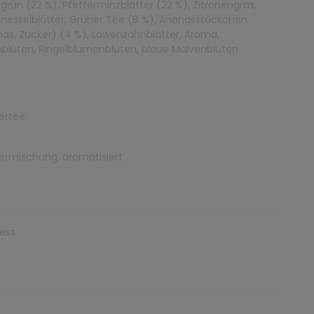
grün (22 %), Pfefferminzblätter (22 %), Zitronengras,
nesselblätter, Grüner Tee (8 %), Ananasstückchen
as, Zucker) (4 %), Löwenzahnblätter, Aroma,
blüten, Ringelblumenblüten, blaue Malvenblüten
ertee
ermischung, aromatisiert
ess