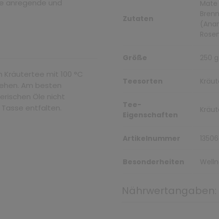
ne anregende und
Mate 
Brenn
Zutaten
(Anan
Rosen
Größe
250 g
n Kräutertee mit 100 °C
Teesorten
Kräut
ziehen. Am besten
erischen Öle nicht
Tee-
r Tasse entfalten.
Kräut
Eigenschaften
Artikelnummer
13506
Besonderheiten
Welln
Nährwertangaben: