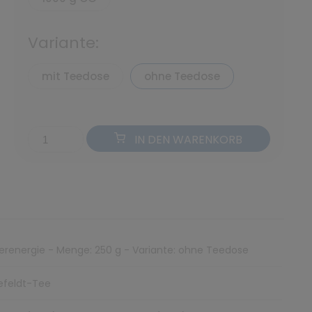
Variante:
mit Teedose
ohne Teedose
IN DEN WARENKORB
erenergie - Menge: 250 g - Variante: ohne Teedose
efeldt-Tee