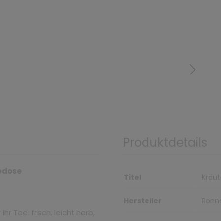
Produktdetails
eedose
Titel
Kräut
Hersteller
Ronn
hr Tee: frisch, leicht herb,