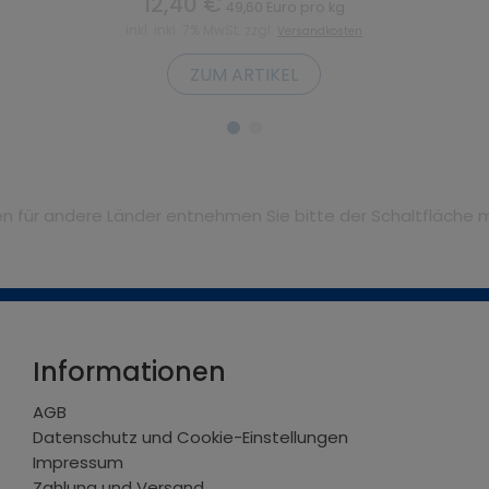
12,40 €
49,60 Euro pro kg
inkl. inkl. 7% MwSt. zzgl.
Versandkosten
ZUM ARTIKEL
iten für andere Länder entnehmen Sie bitte der Schaltfläche 
Informationen
AGB
Datenschutz und Cookie-Einstellungen
Impressum
Zahlung und Versand