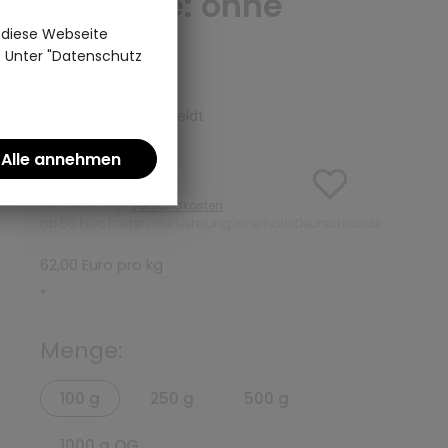
Variante: ohne
Teedose
 diese Webseite
n. Unter "Datenschutz
(0)
Kräutertee | Ronnefeldt
6,20 €
inkl. MwSt zzgl.
Versandkosten
ab 50 Euro kostenlose Lieferung innerhalb Deutschlands
62,00 Euro pro kg
*
Menge:
100 g
250 g
500 g
1000 g OG