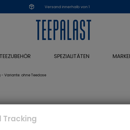
Versand innerhalb von 1
Werktag
TEEZUBEHÖR
SPEZIALITÄTEN
MARKE
g - Variante: ohne Teedose
 Tracking