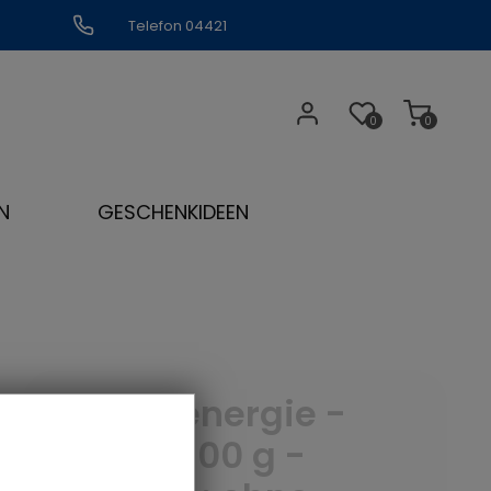
Telefon 04421
309109
0
0
N
GESCHENKIDEEN
Kräuterenergie -
Menge: 100 g -