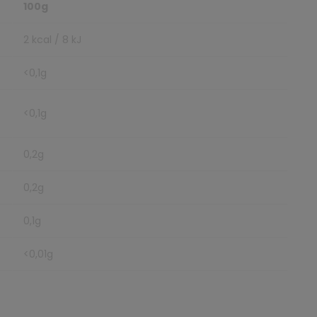
100g
2 kcal / 8 kJ
<0,1g
<0,1g
0,2g
0,2g
0,1g
<0,01g