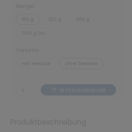
Menge:
100 g
250 g
500 g
1250 g OG
Variante:
mit Teedose
ohne Teedose
IN DEN WARENKORB
Produktbeschreibung