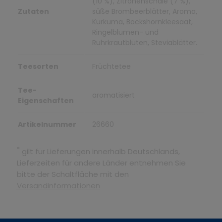
(10 %), Zitronenschale (7 %),
Zutaten
süße Brombeerblätter, Aroma,
Kurkuma, Bockshornkleesaat,
Ringelblumen- und
Ruhrkrautblüten, Steviablätter.
Teesorten
Früchtetee
Tee-
aromatisiert
Eigenschaften
Artikelnummer
26660
*
gilt für Lieferungen innerhalb Deutschlands,
Lieferzeiten für andere Länder entnehmen Sie
bitte der Schaltfläche mit den
Versandinformationen