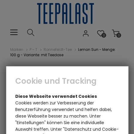
0
0
Marken
P - T
Ronnefeldt-Tee
Lemon Sun - Menge:
100 g - Variante: mit Teedose
Cookie und Tracking
Diese Webseite verwendet Cookies
Cookies werden zur Verbesserung der
Benutzerführung verwendet und helfen dabei,
diese Webseite besser zu machen. Unter
Einen Augenblick bitte...
"Einstellungen" können Sie eine individuelle
Auswahl treffen. Unter "Datenschutz und Cookie-