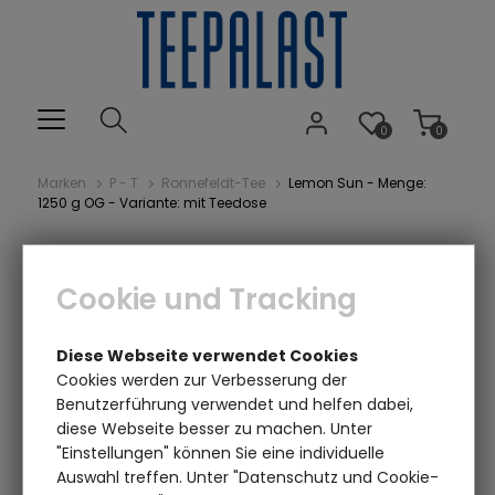
0
0
Marken
P - T
Ronnefeldt-Tee
Lemon Sun - Menge:
1250 g OG - Variante: mit Teedose
Cookie und Tracking
Diese Webseite verwendet Cookies
Cookies werden zur Verbesserung der
Benutzerführung verwendet und helfen dabei,
diese Webseite besser zu machen. Unter
Einen Augenblick bitte...
"Einstellungen" können Sie eine individuelle
Auswahl treffen. Unter "Datenschutz und Cookie-