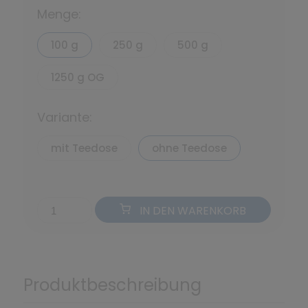
Menge:
100 g
250 g
500 g
1250 g OG
Variante:
mit Teedose
ohne Teedose
IN DEN WARENKORB
Produktbeschreibung