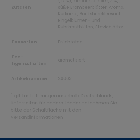
(10 %), Zitronenschale (7 %),
Zutaten
süße Brombeerblätter, Aroma,
Kurkuma, Bockshornkleesaat,
Ringelblumen- und
Ruhrkrautblüten, Steviablätter.
Teesorten
Früchtetee
Tee-
aromatisiert
Eigenschaften
Artikelnummer
26663
*
gilt für Lieferungen innerhalb Deutschlands,
Lieferzeiten für andere Länder entnehmen Sie
bitte der Schaltfläche mit den
Versandinformationen