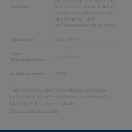
(10 %), Zitronenschale (7 %),
Zutaten
süße Brombeerblätter, Aroma,
Kurkuma, Bockshornkleesaat,
Ringelblumen- und
Ruhrkrautblüten, Steviablätter.
Teesorten
Früchtetee
Tee-
aromatisiert
Eigenschaften
Artikelnummer
26661
*
gilt für Lieferungen innerhalb Deutschlands,
Lieferzeiten für andere Länder entnehmen Sie
bitte der Schaltfläche mit den
Versandinformationen