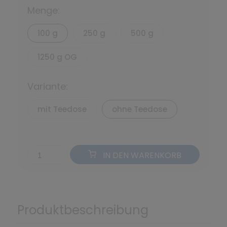
Menge:
100 g
250 g
500 g
1250 g OG
Variante:
mit Teedose
ohne Teedose
IN DEN WARENKORB
Produktbeschreibung