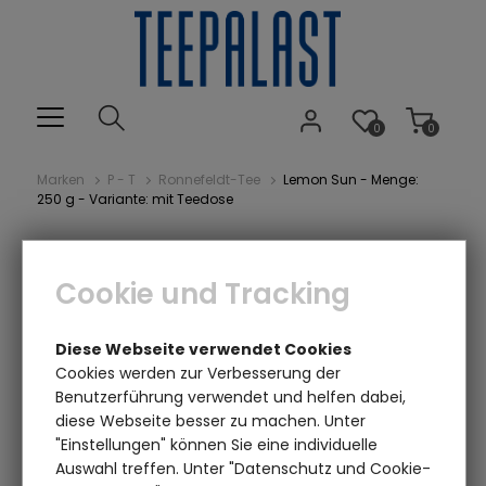
0
0
Marken
P - T
Ronnefeldt-Tee
Lemon Sun - Menge:
250 g - Variante: mit Teedose
Cookie und Tracking
Diese Webseite verwendet Cookies
Cookies werden zur Verbesserung der
Benutzerführung verwendet und helfen dabei,
diese Webseite besser zu machen. Unter
Einen Augenblick bitte...
"Einstellungen" können Sie eine individuelle
Auswahl treffen. Unter "Datenschutz und Cookie-