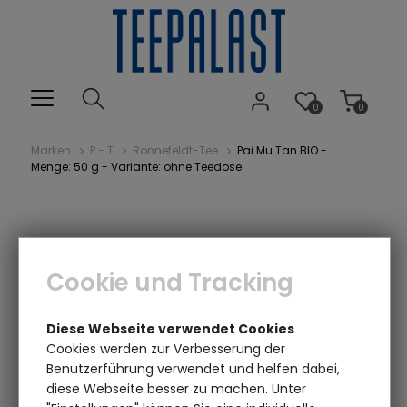
0
0
Marken
P - T
Ronnefeldt-Tee
Pai Mu Tan BIO -
Menge: 50 g - Variante: ohne Teedose
Cookie und Tracking
Diese Webseite verwendet Cookies
Cookies werden zur Verbesserung der
Einen Augenblick bitte...
Benutzerführung verwendet und helfen dabei,
diese Webseite besser zu machen. Unter