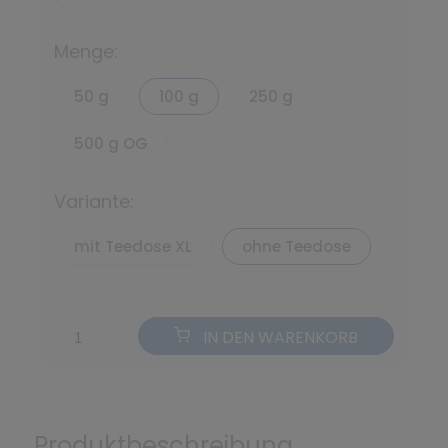
*
Menge:
50 g
100 g
250 g
500 g OG
Variante:
mit Teedose XL
ohne Teedose
IN DEN WARENKORB
Produktbeschreibung