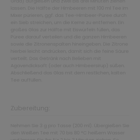
Grad) aufgießen und zwei bis drei Minuten ziehen
lassen. Die Hälfte der Himbeeren mit 100 ml Tee im
Mixer pürieren, ggf. das Tee-Himbeer-Püree durch
ein Sieb streichen, um die Kerne zu entfernen. Ein
großes Glas zur Hälfte mit Eiswürfeln füllen, das
Püree darauf verteilen und die ganzen Himbeeren
sowie die Zitronenspalten hineingeben. Die Zitrone
hierbei leicht andrücken, damit sich die feine Säure
verteilt. Das Getränk nach Belieben mit
Agavendicksaft (oder auch Himbeersirup) süßen.
Abschließend das Glas mit dem restlichen, kalten
Tee auffüllen.
Zubereitung:
Nehmen Sie 3 g pro Tasse (200 ml). Übergießen Sie
den Weißen Tee mit 70 bis 80 °C heißem Wasser
und lassen Sie ihn für 2 bis 3 Minuten ziehen. So