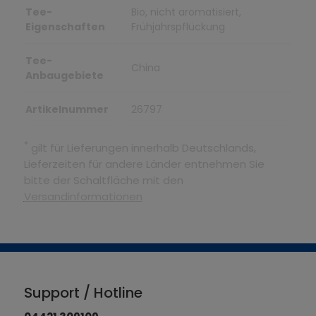
Tee-
Bio, nicht aromatisiert,
Eigenschaften
Frühjahrspflückung
Tee-
China
Anbaugebiete
Artikelnummer
26797
*
gilt für Lieferungen innerhalb Deutschlands,
Lieferzeiten für andere Länder entnehmen Sie
bitte der Schaltfläche mit den
Versandinformationen
Support / Hotline