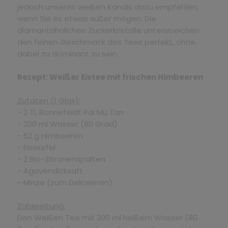
jedoch unseren weißen Kandis dazu empfehlen,
wenn Sie es etwas süßer mögen. Die
diamantähnlichen Zuckerkristalle unterstreichen
den feinen Geschmack des Tees perfekt, ohne
dabei zu dominant zu sein.
Rezept: Weißer Eistee mit frischen Himbeeren
Zutaten (1 Glas):
- 2 TL Ronnefeldt Pai Mu Tan
- 200 ml Wasser (80 Grad)
- 62 g Himbeeren
- Eiswürfel
- 2 Bio-Zitronenspalten
- Agavendicksaft
- Minze (zum Dekorieren)
Zubereitung:
Den Weißen Tee mit 200 ml heißem Wasser (80