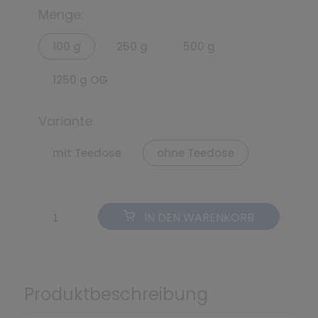
Menge:
100 g
250 g
500 g
1250 g OG
Variante:
mit Teedose
ohne Teedose
IN DEN WARENKORB
Produktbeschreibung