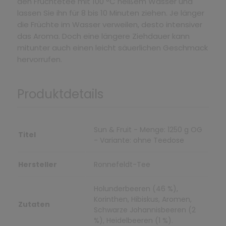
den Früchtetee mit 100 °C heißem Wasser und
lassen Sie ihn für 8 bis 10 Minuten ziehen. Je länger
die Früchte im Wasser verweilen, desto intensiver
das Aroma. Doch eine längere Ziehdauer kann
mitunter auch einen leicht säuerlichen Geschmack
hervorrufen.
Produktdetails
Sun & Fruit - Menge: 1250 g OG
Titel
- Variante: ohne Teedose
Hersteller
Ronnefeldt-Tee
Holunderbeeren (46 %),
Korinthen, Hibiskus, Aromen,
Zutaten
Schwarze Johannisbeeren (2
%), Heidelbeeren (1 %).