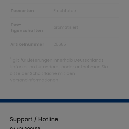
Teesorten
Früchtetee
Tee-
aromatisiert
Eigenschaften
Artikelnummer
26685
*
gilt für Lieferungen innerhalb Deutschlands,
Lieferzeiten für andere Länder entnehmen Sie
bitte der Schaltfläche mit den
Versandinformationen
Support / Hotline