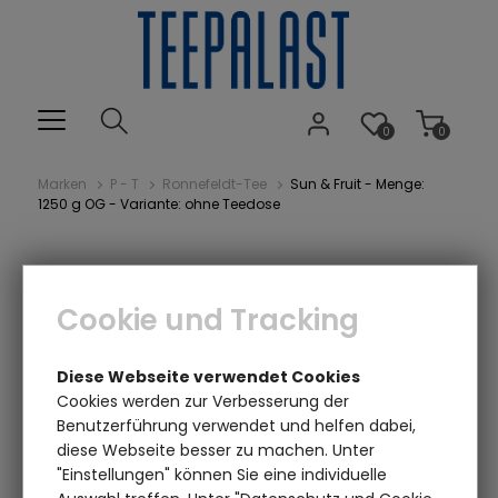
0
0
Marken
P - T
Ronnefeldt-Tee
Sun & Fruit - Menge:
1250 g OG - Variante: ohne Teedose
Cookie und Tracking
Diese Webseite verwendet Cookies
Cookies werden zur Verbesserung der
Benutzerführung verwendet und helfen dabei,
Einen Augenblick bitte...
diese Webseite besser zu machen. Unter
"Einstellungen" können Sie eine individuelle