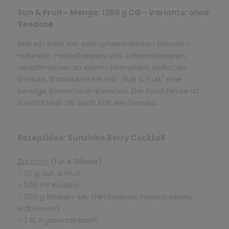
Sun & Fruit - Menge: 1250 g OG - Variante: ohne
Teedose
Wie ein Korb mit sonnenverwöhnten Beeren –
Holunder, Heidelbeeren und Johannisbeeren
verschmelzen zu einem intensiven, tiefroten
Genuss. Entdecken Sie mit „Sun & Fruit" eine
beerige Ronnefeldt-Kreation. Der Früchtetee ist
sowohl heiß als auch kalt ein Genuss.
Rezeptidee: Sunshine Berry Cocktail
Zutaten
(für 4 Gläser):
- 20 g Sun & Fruit
- 500 ml Wasser
- 300 g Beeren-Mix (Himbeeren, Heidelbeeren,
Erdbeeren)
- 2 EL Agavendicksaft