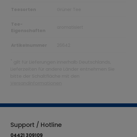
Teesorten
Grüner Tee
Tee-
aromatisiert
Eigenschaften
Artikelnummer
26642
*
gilt für Lieferungen innerhalb Deutschlands,
Lieferzeiten für andere Länder entnehmen Sie
bitte der Schaltfläche mit den
Versandinformationen
Support / Hotline
04421 309109