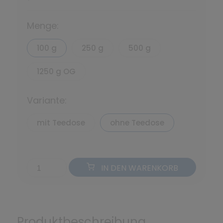
*
Menge:
100 g
250 g
500 g
1250 g OG
Variante:
mit Teedose
ohne Teedose
IN DEN WARENKORB
Produktbeschreibung