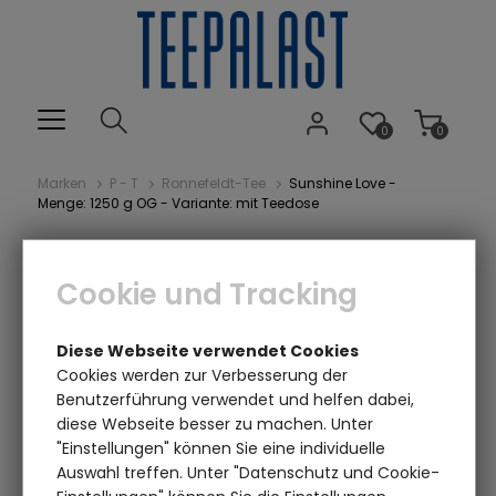
0
0
Marken
P - T
Ronnefeldt-Tee
Sunshine Love -
Menge: 1250 g OG - Variante: mit Teedose
Cookie und Tracking
Diese Webseite verwendet Cookies
Cookies werden zur Verbesserung der
Benutzerführung verwendet und helfen dabei,
diese Webseite besser zu machen. Unter
Einen Augenblick bitte...
"Einstellungen" können Sie eine individuelle
Auswahl treffen. Unter "Datenschutz und Cookie-