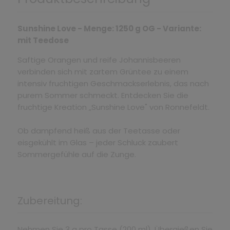
Sunshine Love - Menge: 1250 g OG - Variante:
mit Teedose
Saftige Orangen und reife Johannisbeeren
verbinden sich mit zartem Grüntee zu einem
intensiv fruchtigen Geschmackserlebnis, das nach
purem Sommer schmeckt. Entdecken Sie die
fruchtige Kreation „Sunshine Love" von Ronnefeldt.
Ob dampfend heiß aus der Teetasse oder
eisgekühlt im Glas – jeder Schluck zaubert
Sommergefühle auf die Zunge.
Zubereitung:
Nehmen Sie 3 g pro Tasse (200 ml). Übergießen Sie